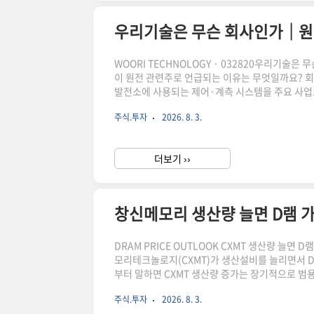
우리기술은 무슨 회사인가｜원
WOORI TECHNOLOGY · 032820우리기
이 원전 관련주로 언급되는 이유는 무엇일까요? 
발전소에 사용되는 제어·계측 시스템을 주요 사업
서는 안 됩니다. 실제 매출과 영업이익, 수주가 매
주식.투자
2026. 8. 3.
인해야 합니다.핵심 요약우리기술은 원전 제어계측
했지만, 2026년 1분기 영업손실과 전환사채 관
스닥에 상장된 전..
더보기 ››
창신메모리 생산량 늘면 D램 
DRAM PRICE OUTLOOK CXMT 생산량 늘면
모리테크놀로지(CXMT)가 생산설비를 늘리면서 DD
부터 말하면 CXMT 생산량 증가는 장기적으로 범용
려간다고 단정할 수는 없습니다. 현재 D램 시장에
주식.투자
2026. 8. 3.
가치 제품에 배정하고 있습니다. 이로 인해 일반 P