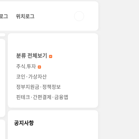
로그
위치로그
분류 전체보기
주식.투자
코인·가상자산
정부지원금·정책정보
핀테크·간편결제·금융앱
공지사항