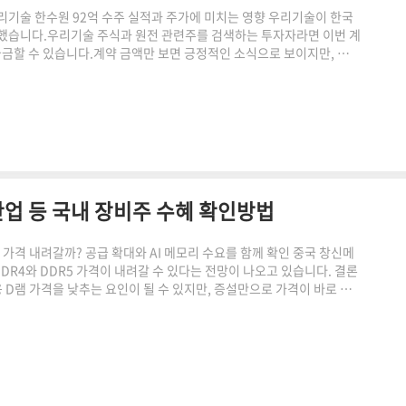
CT 우리기술 한수원 92억 수주 실적과 주가에 미치는 영향 우리기술이 한국
결했습니다.우리기술 주식과 원전 관련주를 검색하는 투자자라면 이번 계
 궁금할 수 있습니다.계약 금액만 보면 긍정적인 소식으로 보이지만, 계약
주 금액 전체가 곧바로 한 분기의 매출과 영업이익으로 잡히는 것은 아
의 한수원 공급계약은 우리기술의 원전 제어계측 사업이 실제 계약으로 이
이 2028년 1월이므로 매출은 ..
업 등 국내 장비주 수혜 확인방법
 D램 가격 내려갈까? 공급 확대와 AI 메모리 수요를 함께 확인 중국 창신메
R4와 DDR5 가격이 내려갈 수 있다는 전망이 나오고 있습니다. 결론
 D램 가격을 낮추는 요인이 될 수 있지만, 증설만으로 가격이 바로 내
서는 AI 서버용 HBM 수요가 늘면서 주요 제조사가 생산능력을 고부가
C와 서버에 사용하는 DDR 제품의 공급이 빠듯해질 수 있습니다.
더 빠르게 증가하거나 새 공장의 수율..