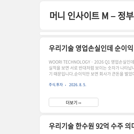
본문 바로가기
머니 인사이트 M – 
우리기술 영업손실인데 순이익 2
WOORI TECHNOLOGY · 2026 Q1 영업손실
실적을 보면 서로 반대처럼 보이는 숫자가 나타납니
기 때문입니다.순이익만 보면 회사가 큰돈을 벌었
정이 다르기 때문에 본업이 흑자로 전환됐다고 해석
주식.투자
2026. 8. 5.
적자를 기록했습니다. 약 274억 원의 당기순이익
해서 봐야 합니다.우리기술 2026년 1분기 실적우리
더보기 ››
우리기술 한수원 92억 수주 