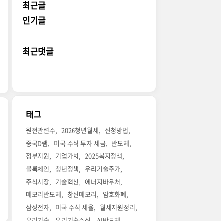
최근글
인기글
최근댓글
태그
원전관련주
2026청년월세
신청방법
중국D램
미국 주식 투자 세금
반도체
정부지원
기업가치
2025복지정책
블록체인
청년정책
우리기술주가
주식시장
기술혁신
에너지바우처
메모리반도체
창신메모리
암호화폐
삼성전자
미국 주식 세율
월세지원정리
우리기술
우리기술주식
AI반도체