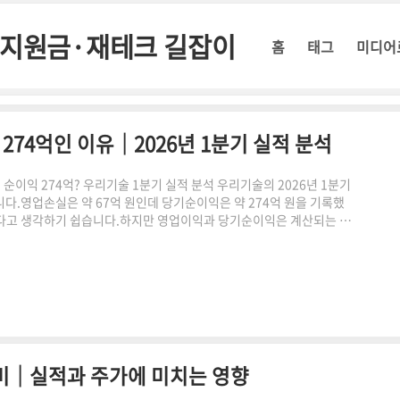
정부지원금·재테크 길잡이
홈
태그
미디어
74억인 이유｜2026년 1분기 실적 분석
인데 순이익 274억? 우리기술 1분기 실적 분석 우리기술의 2026년 1분기
다.영업손실은 약 67억 원인데 당기순이익은 약 274억 원을 기록했
다고 생각하기 쉽습니다.하지만 영업이익과 당기순이익은 계산되는 과
하면 안 됩니다. 핵심 결론 2026년 1분기 우리기술은 영업 단계에서
은 본업의 영업이익이 아니라 영업외손익 등이 반영된 최종 결과로 구분
기술이 제출한 2026년 1분기..
의미｜실적과 주가에 미치는 영향