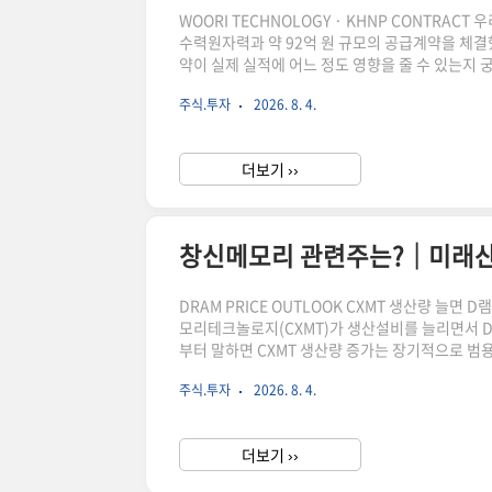
WOORI TECHNOLOGY · KHNP CONTRA
수력원자력과 약 92억 원 규모의 공급계약을 체
약이 실제 실적에 어느 정도 영향을 줄 수 있는지
기간과 매출 인식 시점을 함께 확인해야 합니다.수
주식.투자
2026. 8. 4.
니기 때문입니다. 먼저 확인할 결론 약 92억 원
어졌다는 점에서 의미가 있습니다. 다만 계약 종료일
더보기 ››
창신메모리 관련주는?｜미래산
DRAM PRICE OUTLOOK CXMT 생산량 늘면
모리테크놀로지(CXMT)가 생산설비를 늘리면서 DD
부터 말하면 CXMT 생산량 증가는 장기적으로 범용
려간다고 단정할 수는 없습니다. 현재 D램 시장에
주식.투자
2026. 8. 4.
가치 제품에 배정하고 있습니다. 이로 인해 일반 P
CXMT가 생산량을 늘려도 AI·데이터센터 수요가 
더보기 ››