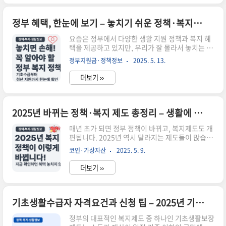
예요.이번 글에서는 2025년 기준 긴급복지지원제
도의 신청 자격, 지원내용, 절차까지 한눈에 정리해
드릴게요.📌 지원 대상이 되는 ‘위기상황’은?아래
정부 혜택, 한눈에 보기 – 놓치기 쉬운 정책·복지·생활 정보 총정리
항목 중 하나라도 해당된다면 긴급복지 신청 자격
요즘은 정부에서 다양한 생활 지원 정책과 복지 혜
을 검토할 수 있어요.💼 갑작스런 실직, 휴·폐업 등
택을 제공하고 있지만, 우리가 잘 몰라서 놓치는 경
소득 중단🏥 중대한 질병, 부상 등으로 인한 생계
우가 많아요. 신청만 해도 매달 생활비를 줄일 수 있
곤란⚰️ 가족 사망으로 인한 장례비 부담🏚️ 화재, 자
정부지원금·정책정보
2025. 5. 13.
는 제도부터, 위기 상황에서 긴급하게 도움받을 수
연재해 등으로 인한 주거 상실👨‍👩‍👧‍👦 가정폭력,
있는 복지 서비스까지 정말 다양하답니다.이 글에
이혼,..
더보기 ››
서는 **기초생활수급자 지원**, **차상위계층 혜
택**, **정부24 온라인 신청법**, **긴급복지지원
제도**, 그리고 **청년·신혼부부 주거지원** 등
꼭 알아야 할 정보들을 주제별로 정리했어요.📌 이
2025년 바뀌는 정책·복지 제도 총정리 – 생활에 바로 적용하는 정보 가이드
런 분들께 꼭 필요한 정보예요💰 생활비가 빠듯한
매년 초가 되면 정부 정책이 바뀌고, 복지제도도 개
서민, 저소득 가구🏠 정부지원금이나 주거 혜택을
편됩니다. 2025년 역시 달라지는 제도들이 많습니
받고 싶은 청년·신혼부부📱 정부24에서 민원을 신
다. 하지만 대부분은 뉴스에만 잠깐 등장하고, 정작
청하고 싶은데 막막하신 분🚨 갑작스런 위기상황
코인·가상자산
2025. 5. 9.
일상에 어떻게 적용되는지 모르는 분들이 많습니
에서 복지지원을 받고 싶은 분자세한 내용은 각 항
다.이 글에서는 2025년을 기준으로 꼭 챙겨야 할
목별로 정리..
더보기 ››
정책·복지·생활제도를 한눈에 정리하고, 아래에
서 각 주제별 실전 내용을 자세히 볼 수 있도록 전용
가이드(클러스터글)를 함께 제공합니다.✅ 2025년
꼭 확인해야 할 제도는?근로·자녀장려금 신청 조
기초생활수급자 자격요건과 신청 팁 – 2025년 기준 총정리
건 변경건강보험료 경감 대상 확대정부24로 민원
정부의 대표적인 복지제도 중 하나인 기초생활보장
서류 전면 간소화기초생활보장 외 저소득층 복지