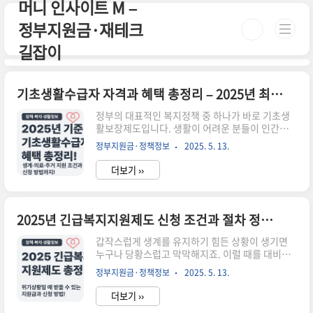
머니 인사이트 M –
본문 바로가기
정부지원금·재테크
길잡이
기초생활수급자 자격과 혜택 총정리 – 2025년 최신 기준
정부의 대표적인 복지정책 중 하나가 바로 기초생
활보장제도입니다. 생활이 어려운 분들이 인간다
운 삶을 영위할 수 있도록 최소한의 생계, 의료, 주
정부지원금·정책정보
2025. 5. 13.
거, 교육 등을 지원하는 제도인데요, 2025년 기준
으로 신청자격과 지급액에 변경된 부분도 있어 지
더보기 ››
금 꼭 확인해보셔야 합니다.📌 기초생활수급자란?
기초생활수급자는 「국민기초생활 보장법」에 따
라 국가 또는 지방자치단체로부터 생계, 의료, 주
거, 교육 등의 급여를 지원받는 사람을 말합니다.📍
2025년 긴급복지지원제도 신청 조건과 절차 정리 – 갑작스러운 위기상황일 때 꼭 확인하세요
**생계급여**: 매달 생계비 현금 지원📍 **의료급
여**: 진료비, 약제비 등 의료비 지원📍 **주거급
갑작스럽게 생계를 유지하기 힘든 상황이 생기면
여**: 임차료 또는 수선비 지원📍 **교육급여**:
누구나 당황스럽고 막막해지죠. 이럴 때를 대비해
학용품비, 입학금, 수업료 등✅ 2025년 소득 기준
정부에서는 긴급복지지원제도를 운영하고 있습니
정부지원금·정책정보
2025. 5. 13.
중위소득 30~50% 이하 기준으로 가구원 수에 따
다.이 제도는 실직, 질병, 사고, 가정해체 등 예기치
라 달라집니다..
못한 위기상황에 놓인 국민에게일시적으로 생계
더보기 ››
비, 의료비, 주거비 등을 신속하게 지원해주는 제도