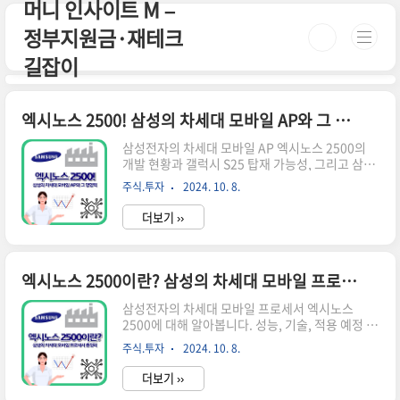
머니 인사이트 M –
본문 바로가기
정부지원금·재테크
길잡이
엑시노스 2500! 삼성의 차세대 모바일 AP와 그 영향력
삼성전자의 차세대 모바일 AP 엑시노스 2500의
개발 현황과 갤럭시 S25 탑재 가능성, 그리고 삼성
반도체 사업에 미칠 영향을 살펴봅니다. 📌 ※ 자세
주식.투자
2024. 10. 8.
한 사항은 아래 버튼을 클릭하셔서 확인해 보세요!
※엑시노스 2500이란? 바로가기↑ 이 버튼을 클
더보기 ››
릭하시면 해당 페이지로 빠르게 이동합니다! ↑엑
시노스 2500의 개발 현황 삼성전자는 차세대 모바
일 애플리케이션 프로세서(AP) '엑시노스 2500'의
개발에 박차를 가하고 있습니다. 이 새로운 칩셋은
엑시노스 2500이란? 삼성의 차세대 모바일 프로세서 총정리
최신 2세대 3나노 파운드리 공정을 통해 제조될 예
정입니다.2세대 3나노 공정의 안정성삼성전자는
삼성전자의 차세대 모바일 프로세서 엑시노스
최근 열린 삼성 파운드리 포럼에서 "2세대 3나노
2500에 대해 알아봅니다. 성능, 기술, 적용 예정 모
공정은 안정적인 성능과 수율을 기반으로 계획대로
델 등 핵심 정보를 정리했습니다.엑시노스 2500이
주식.투자
2024. 10. 8.
순항 중"이라고 밝혔습니다. 이는 그동안 제기되었
란? 엑시노스 2500은 삼성전자가 개발 중인 차세
던 수율 논란..
대 모바일 애플리케이션 프로세서(AP)입니다. 이
더보기 ››
프로세서는 스마트폰의 두뇌 역할을 하는 핵심 부