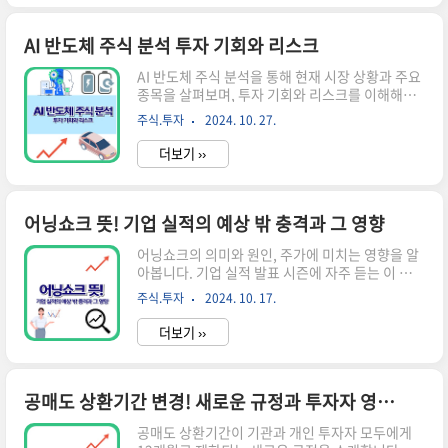
수를 예측하는 것은 투자자들에게 매우 중요한 과
제입니다. 정확한 코스피 지수 예측은 투자 결정에
도움을 주고, 리스크 관리에 유용합니다. 하지만 주
AI 반도체 주식 분석 투자 기회와 리스크
식시장의 복잡성과 변동성 때문에 정확한 예측은
AI 반도체 주식 분석을 통해 현재 시장 상황과 주요
쉽지 않습니다. 📌 ※ 자세한 사항은 아래 버튼을
종목을 살펴보며, 투자 기회와 리스크를 이해해보
클릭하셔서 확인해 보세요! ※코스피 지수 바로가
세요.AI 반도체 시장 개요 AI 반도체는 인공지능 기
기!↑ 이 버튼을 클릭하시면 해당 페이지로 빠르게
주식.투자
2024. 10. 27.
술의 발전과 함께 급속도로 성장하고 있는 분야입
이동합니다! ↑코스피 지수 예측의 어려움시장의
니다. 이 반도체는 데이터 처리 속도를 높이고, 효
불확실성다양한 변수의 영향예측 모델의..
더보기 ››
율성을 극대화하기 위해 설계되었습니다. 특히, 머
신러닝 및 딥러닝 애플리케이션에서 필수적인 역할
을 하고 있습니다. AI 반도체 시장은 글로벌 기술 발
전과 함께 빠르게 성장하고 있으며, 많은 투자자들
어닝쇼크 뜻! 기업 실적의 예상 밖 충격과 그 영향
이 이 분야에 주목하고 있습니다.AI 반도체의 필요
어닝쇼크의 의미와 원인, 주가에 미치는 영향을 알
성데이터 처리: 대량의 데이터를 신속하게 처리해
아봅니다. 기업 실적 발표 시즌에 자주 듣는 이 용어
야 하는 AI 기술의 특성상, 고성능 반도체가 필수적
의 중요성과 투자자들의 대응 전략을 살펴볼게요.
입니다.효율성: 전통적인 반도체보다 에너지 효율
주식.투자
2024. 10. 17.
어닝쇼크란 무엇인가? 어닝쇼크는 기업의 실제 이
이 높아 운영 비용을 절감할 수 있습니다.응용 분
익이 시장의 예상을 크게 밑도는 현상을 말합니다.
야: 자율주행차, 스마..
더보기 ››
'어닝(earning)'은 기업의 수익을, '쇼크
(shock)'는 충격을 의미하죠. 즉, 기업의 실적이 예
상보다 훨씬 나쁘게 나와 시장에 충격을 주는 상황
을 가리킵니다.어닝쇼크의 특징예상 밖의 결과: 분
공매도 상환기간 변경! 새로운 규정과 투자자 영향 분석
석가들의 예측과 실제 실적 사이에 큰 차이가 있습
공매도 상환기간이 기관과 개인 투자자 모두에게
니다.주가 영향: 대부분 주가 하락으로 이어집니다.