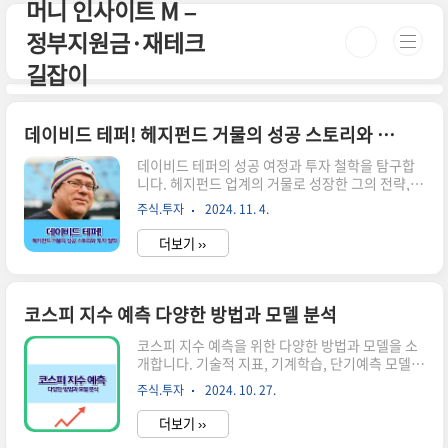
머니 인사이트 M –
본문 바로가기
정부지원금·재테크
길잡이
데이비드 테퍼! 헤지펀드 거물의 성공 스토리와 투자 철학
데이비드 테퍼의 성공 여정과 투자 철학을 탐구합
니다. 헤지펀드 업계의 거물로 성장한 그의 전략,
자선 활동, 그리고 금융계에 미친 영향을 상세히 살
주식.투자
2024. 11. 4.
펴봅니다. 📌 ※ 자세한 사항은 아래 버튼을 클릭하
셔서 확인해 보세요! ※데이비드 테퍼 바로가기👆
더보기 ››
↑ 이 버튼을 클릭하시면 해당 페이지로 빠르게 이
동합니다! ↑ 데이비드 테퍼의 초기 경력과 배경 데
이비드 테퍼는 1957년 펜실베이니아주 피츠버그
에서 태어났습니다.그의 어린 시절은 이 산업 도시
코스피 지수 예측 다양한 방법과 모델 분석
의 제철소를 배경으로 펼쳐졌습니다. 테퍼는 어릴
때부터 수학에 재능을 보였고,이는 그의 미래 금융
코스피 지수 예측을 위한 다양한 방법과 모델을 소
경력의 기반이 되었습니다. ▶ 교육 배경테퍼는 피
개합니다. 기술적 지표, 기계학습, 단기예측 모델
츠버그 대학에서 경제학 학사 학위를 취득했습니
등을 통해 코스피의 미래 방향성을 분석하고 투자
주식.투자
2024. 10. 27.
다.이후 그는 카네기 멜론 대학에서 경영학 석사
전략을 수립하는 방법을 알아봅니다.코스피 지수
(MBA) 과정을 밟았습니다.이 시..
예측의 중요성 코스피 지수는 한국 주식시장의 전
더보기 ››
반적인 흐름을 보여주는 중요한 지표입니다. 이 지