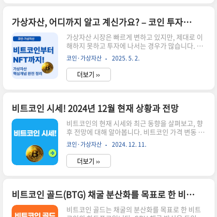
로 제한되어 있어요. 이는 인플레이션에 강하다는
의미예요. 희소성 있는 자산이기 때문에 시간이 지
날수록 가치가 상승할 수 있죠. 특히 금처럼 실물이
가상자산, 어디까지 알고 계신가요? – 코인 투자의 핵심 가이드 총정리
없지만 블록체인으로 기록된 고정 총량이 매력입니
가상자산 시장은 빠르게 변하고 있지만, 제대로 이
다.📌 2. 반감기(Halving)는 왜 중요할까?약 4년
해하지 못하고 투자에 나서는 경우가 많습니다. 이
마다 비트코인 채굴 보상이 절반으로 줄어요. 이때
글에서는 비트코인과 이더리움을 포함한 주요 코인
마다 공급이 줄어들고, 가격이 장기적으로 오르는
코인·가상자산
2025. 5. 2.
개념부터, 디파이(DeFi), NFT, CBDC 등 최근 주
경향이 있습니다. 2024년에도 반감기가 있었고,
목받는 트렌드까지 가상자산의 핵심 개념을 총정리
과거의 사..
더보기 ››
해드릴게요!📌 코인과 토큰의 차이코인: 자체 블록
체인을 가진 암호화폐 (예: 비트코인, 이더리움)토
큰: 기존 블록체인 위에서 발행되는 자산 (예: 유니
스왑, 체인링크)💡 알아두면 좋은 핵심 용어디파이
비트코인 시세! 2024년 12월 현재 상황과 전망
(DeFi): 탈중앙화 금융 시스템. 중개자 없이 금융거
비트코인의 현재 시세와 최근 동향을 살펴보고, 향
래 가능NFT: 대체 불가능한 토큰, 디지털 소유권을
후 전망에 대해 알아봅니다. 비트코인 가격 변동 요
증명CBDC: 중앙은행이 발행하는 디지털 화폐🔗
인과 투자 시 주의사항도 함께 설명합니다.시간
관련 코인 개념 더 알아보기 📌 비트코인 투자 전 꼭
코인·가상자산
2024. 12. 11.
이 없으신 분들은 아래 버튼으로 확인하세요!비트
알아야 할 핵심 개념 🔍 이더리움이란?..
코인 시세 바로가기!👆▼ 자세한 정보는 아래에서
더보기 ››
계속 이어집니다! ▼ 비트코인 현재 시세2024년
12월 11일 기준, 비트코인의 가격은 약 8만
4,410,000원(약 76,582달러)에 거래되고 있습니
다. 이는 지난 몇 개월 동안 상당한 상승을 보인 결
비트코인 골드(BTG) 채굴 분산화를 목표로 한 비트코인 하드포크
과입니다. 비트코인은 암호화폐 시장에서 가장 큰
비트코인 골드는 채굴의 분산화를 목표로 한 비트
시가총액을 차지하고 있으며, 전체 암호화폐 시장