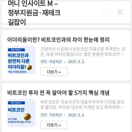
머니 인사이트 M –
본문 바로가기
정부지원금·재테크
길잡이
이더리움이란? 비트코인과의 차이 한눈에 정리
가상자산 시장에서 비트코인 다음으로 주목받는 코
인, 바로 이더리움입니다. 많은 분들이 비트코인과
비슷하다고 생각하지만, 이더리움은 '플랫폼'이라
코인·가상자산
2025. 5. 2.
는 점에서 전혀 다른 방향성을 갖고 있어요. 오늘은
두 자산의 근본적인 차이와 이더리움이 가진 기술
더보기 ››
적 특징, 투자 시 유의할 점까지 풍부하게 정리해볼
게요.📌 비트코인 vs 이더리움 주요 차이점구분비
트코인이더리움목적디지털 화폐, 가치 저장스마트
계약 실행, 플랫폼최대 발행량21,000,000개무제
비트코인 투자 전 꼭 알아야 할 5가지 핵심 개념
한 (연간 발행 한도 있음)합의 방식작업증명(PoW)
지분증명(PoS)계정 구조UTXO 기반계정/잔고 기
비트코인은 가상자산의 대표주자이자 디지털 금으
반스마트 계약불가능가능🧠 스마트 계약과 dApp
로 불리죠. 하지만 단순히 가격만 보고 투자하면 위
생태계이더리움의 핵심은 스마트 계약(Smart
험할 수 있어요. 오늘은 비트코인에 투자하기 전 반
코인·가상자산
2025. 5. 2.
Contract)입니다. 이는 사람이 개입하지 않아도 조
드시 알아야 할 핵심 개념 5가지를 실제 사례와 함
건만 충족되면 자동..
께 쉽게 정리해드릴게요.📌 1. 공급량은 한정되어
더보기 ››
있다 (21만 개)비트코인은 총 발행량이 2,100만 개