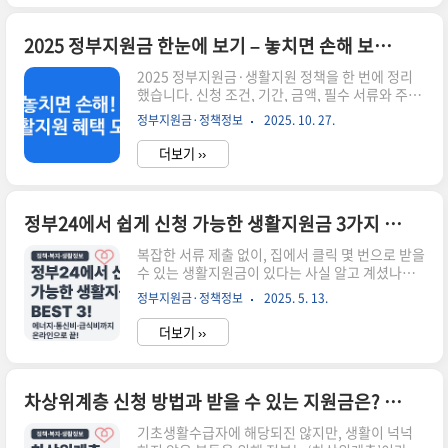
12월 예정 ✔️ 사용 기간: 6~9월(하절기), 12~익년
3월(동절기) ✔️ 사용처: 전기·가스요금 자동 차감
또는 전용카드 사용 🔍 에너지바우처란 무엇인가
2025 정부지원금 한눈에 보기 – 놓치면 손해 보는 생활밀착형 지원정책 총정리
요?에너지바우처는 저소득층 가구의 냉난방 에너
2025 정부지원금·생활지원 정책을 한 번에 정리
지 비용 부담을 줄이기 위해 정부가 현금 대신 '에너
했습니다. 신청 조건, 기간, 금액, 필수 서류와 주의
지 포인트'를 제공하는 제도입니다. 에너지 취약계
사항까지 ‘실제 신청’에 필요한 정보만 빠르게 확인
층의 에너지 접근권을 보장하고자 시행되며, 지원
정부지원금·정책정보
2025. 10. 27.
하세요. (정책은 분기별로 변경될 수 있으니 본문
금은 전기, 도시가스, 연탄, 등유 등 에너..
하단의 공식 링크를 통해 최종 확인을 권장합니다.)
더보기 ››
요약: 2025년 기준 주요 생활밀착형 지원정책소득
·연령·가구원 기준 충족 여부 필수 확인정책별 신
청기간과 중복수급 가능 여부 상이최종 정보는 정
부24 / 복지로에서 확인🔎 읽는 순서① 핵심정책
정부24에서 쉽게 신청 가능한 생활지원금 3가지 – 온라인으로 간편하게!
표 → ② 자격·기간 → ③ 온라인 신청 경로 → ④
복잡한 서류 제출 없이, 집에서 클릭 몇 번으로 받을
유의사항 → ⑤ FAQ정책명주요 대상핵심 혜택신
수 있는 생활지원금이 있다는 사실 알고 계셨나요?
청 경로민생회복 소비쿠폰소득기준 충족 가구분야
바로 정부24를 통해 신청 가능한 복지 서비스들인
별 할인·포인트 제공정부24에너지바우처취약계
정부지원금·정책정보
2025. 5. 13.
데요, 정부24는 중앙정부와 지자체의 다양한 지원
층전기·가스·연료비 지원복지로청년 지원(도약계
금을 온라인에서 한 번에 확인하고 신청할 수 있도
좌·월세)청년·사회초년생저축 ..
더보기 ››
록 도와주는 공공 플랫폼입니다.이번 글에서는
**2025년 현재 정부24에서 간편하게 신청할 수 있
는 대표 생활지원금 3가지**를 소개해드릴게요.📌
1. 에너지바우처에너지 취약계층에게 여름·겨울
차상위계층 신청 방법과 받을 수 있는 지원금은? – 2025년 기준 정리
냉난방비를 지원해주는 제도예요. 전기, 도시가스,
기초생활수급자에 해당되진 않지만, 생활이 넉넉
연탄 등 사용료를 현금처럼 결제할 수 있습니다.✅