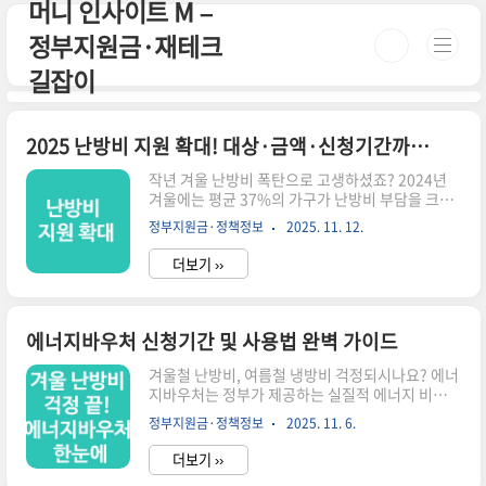
머니 인사이트 M –
본문 바로가기
정부지원금·재테크
길잡이
2025 난방비 지원 확대! 대상·금액·신청기간까지 총정리
작년 겨울 난방비 폭탄으로 고생하셨죠? 2024년
겨울에는 평균 37%의 가구가 난방비 부담을 크게
느꼈고, 특히 도시가스·지역난방 가구의 체감 상승
정부지원금·정책정보
2025. 11. 12.
률이 높았습니다. 이런 상황을 반영해 2025년 난방
비 지원 제도가 대폭 확대됩니다.하지만 문제는 대
더보기 ››
부분의 지원이 ‘자동으로 지급되지 않는다’는 점입
니다. 신청 여부에 따라 0원 vs 30~60만 원 차이가
발생합니다. 이 글에서는 헷갈리는 공공기관 용어
없이, 실제로 난방비가 줄어드는 지원만 압축 정리
에너지바우처 신청기간 및 사용법 완벽 가이드
했습니다.⏳ 3분 요약 – 2025 난방비 지원 핵심지
원대상 확대: 저소득·차상위 외 1인 고령·장애·영
겨울철 난방비, 여름철 냉방비 걱정되시나요? 에너
유아 가구까지 확대지원금액 증가: 연 최대 약 41만
지바우처는 정부가 제공하는 실질적 에너지 비용
원 + 지자체 추가 10~40만 원신청기간: 전국 공통
지원 제도입니다. 신청 기간과 사용법을 제대로 알
정부지원금·정책정보
2025. 11. 6.
10~12월 집중 접수, 지역별 상이지원방식: ..
지 못하면 지원 대상이어도 혜택을 놓칠 수 있습니
다. 📌 에너지바우처 핵심 요약 ✔️ 지원 대상: 기초
더보기 ››
생활보장 수급자 등 ✔️ 신청 기간: 2025년 5월 ~