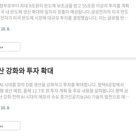
정부로부터 최대 9조원의 반도체 보조금을 받고 55조원 이상의 투자를 계획
미국 내 반도체 생산 확대와 일자리 창출이 예상됩니다.삼성전자의 미국 반도
성전자가 미국 반도체 시장에 대규모 투자를 결정했습니다. 이는 글로벌 반도
 바꿀 수 있는 중요한 움직임입니다.미국 정부의 보조금 지원미국 상무부는
 10. 8.
64억 달러(약 8조 9천억 원)의 현금 보조금을 지원하기로 결정했습니다. 이
'(CHIPS Act)에 따른 것으로, 미국 내에서 생산되는 반도체 비중을 늘리기
입니다.삼성전자의 투자 규모삼성전자는 이 보조금을 받는 대신 미국에 400
››
 원) 이상을 투자할 계획입니다. 이는 2021년 텍사..
생산 강화와 투자 확대
AI 시대를 맞아 D램 생산을 강화하고 투자를 확대합니다. 평택4공장에서
램 생산 예정, 올해 12.7조 원 투자 계획 등 주요 내용을 살펴봅니다.평택 삼
 강화 전략 AI 시대의 메모리 수요 증가인공지능(AI) 기술의 발전으로 메모
 D램의 수요가 크게 늘어나고 있습니다. 이에 따라 평택 삼성전자는 D램 생산
 10. 8.
을 펼치고 있습니다. AI 학습과 추론에 필요한 고성능 메모리의 수요가 급증
는 이에 대응하기 위해 생산 능력을 확대하고 있습니다.평택4공장(P4)의 역
)은 삼성전자의 D램 생산 강화 전략에서 중요한 역할을 담당합니다. 당초 파
››
룸으로 계획되었던 P4는 최근 D램 수요 증가에..