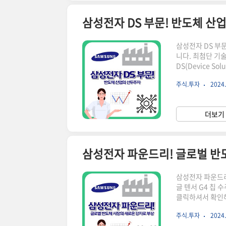
삼성전자 DS 부문! 반도체 산
삼성전자 DS 부문
니다. 최첨단 기
DS(Device 
템 LSI, 파운
주식.투자
2024.
끌어가고 있는 삼
자 DS 부문은 
습니다. 이 부문
더보기 
DS 부문의 대표적
삼성전자 파운드리! 글로벌 반
삼성전자 파운드리
글 텐서 G4 칩 
클릭하셔서 확인해
빠르게 이동합니다
주식.투자
2024.
년간 눈에 띄는 