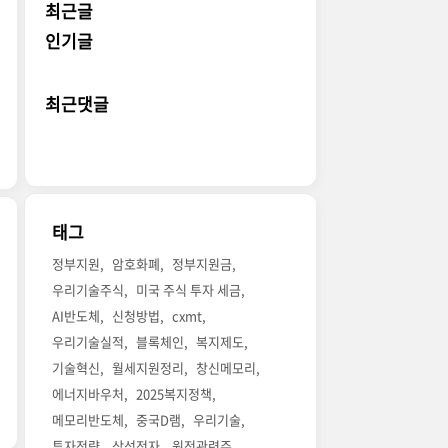
최근글
인기글
최근댓글
태그
정부지원
암호화폐
정부지원금
우리기술주식
미국 주식 투자 세금
AI반도체
신청방법
cxmt
우리기술실적
블록체인
복지제도
기술혁신
월세지원정리
창신메모리
에너지바우처
2025복지정책
메모리반도체
중국D램
우리기술
투자전략
삼성전자
원전관련주