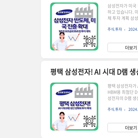
삼성전자가 미국 
하고 있습니다. 
체 투자 계획 삼
체 산업의 판도를
주식.투자
2024.
삼성전자에 최대 
는 '반도체 지원법
위한 전략의 일환
더보기 
억 달러(약 55조
평택 삼성전자! AI 시대 D램 
평택 삼성전자가 
HBM용 최첨단 D
성전자의 D램 생산
리 반도체, 특히
주식.투자
2024.
을 강화하는 전략
하면서, 삼성전자
할평택4공장(P4
더보기 
운드리 전용 클린