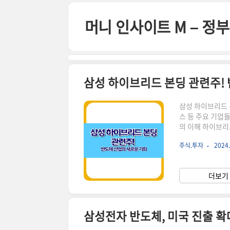
본문 바로가기
머니 인사이트 M – 
삼성 하이브리드 본딩 관련주!
삼성 하이브리드 
스 등 주요 기업
의 이해 하이브리
보다 더 작고 빠른
주식.투자
2024.
을 보이고 있어,
칩 크기 감소: 더
의 성능이 좋아집니
더보기 
치는 영향하이브리
삼성전자 반도체, 미국 진출 확