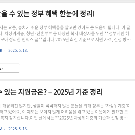
을 수 있는 정부 혜택 한눈에 정리!
지는 요즘, 놓치기 쉬운 정부 혜택들을 알고만 있어도 큰 도움이 됩니다. 이 글
, 차상위계층, 청년·신혼부부 등 다양한 복지 대상자를 위한 **정부지원 혜
모아 정리한 인덱스 글**입니다.2025년 최신 기준으로 지원 자격, 신청 방
세히 안내드리니 아래 글을 차례대로 확인해보세요 😊✅ 전체 시리즈 목차 📘
보
2025. 5. 13.
에 보기 – 놓치기 쉬운 정책·복지·생활 정보 총정리 (허브글) ✅ 기초생활수급
정리 – 2025년 최신 기준 ✅ 차상위계층 신청 방법과 받을 수 있는 지원금은?
쉽게 신청 가능한 생활지원금 3가지 ✅ 2025년 긴급복지지원제도 신청 조건과
››
·신혼부부 위한 주거..
있는 지원금은? – 2025년 기준 정리
해당되진 않지만, 생활이 넉넉하지 않은 분들을 위해 정부는 ‘차상위계층’이
하고 있어요. 이 제도는 보이지 않게 어려움을 겪고 있는 이웃에게 필요한 도
 복지 장치랍니다.이번 글에서는 **2025년 차상위계층의 기준과 신청 방법,
요 지원 혜택**들을 쉽게 정리해드릴게요.📌 차상위계층이란?차상위계층은
보
2025. 5. 13.
급자 바로 위의 소득계층'을 말합니다. 중위소득 50% 이하에 해당하지만 기