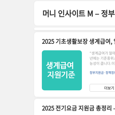
본문 바로가기
머니 인사이트 M – 
2025 기초생활보장 생계급여,
“생계급여가 얼마
년에는 기준중위소
능성이 큽니다.이
액, 신청 기준 변
정부지원금·정책정
년 생계급여 지원
용)근로·사업 소
만원대주민센터·복지
더보기 
많습니다!기초생활
2025 전기요금 지원금 총정리 