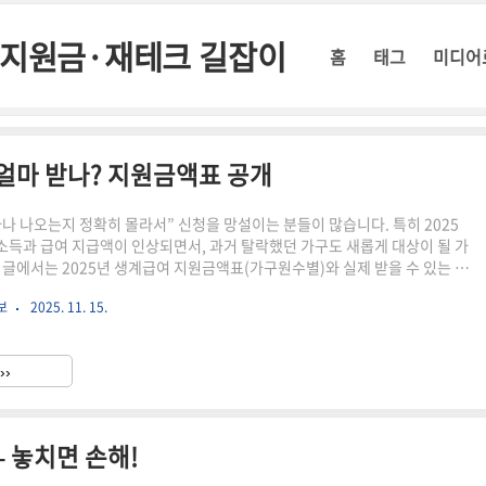
정부지원금·재테크 길잡이
홈
태그
미디어
 얼마 받나? 지원금액표 공개
나 나오는지 정확히 몰라서” 신청을 망설이는 분들이 많습니다. 특히 2025
득과 급여 지급액이 인상되면서, 과거 탈락했던 가구도 새롭게 대상이 될 가
 글에서는 2025년 생계급여 지원금액표(가구원수별)와 실제 받을 수 있는 금
경점까지 한 번에 정리했습니다.⏳ 3분 요약 – 2025 생계급여 핵심 정리2025
보
2025. 11. 15.
액 전년 대비 인상중위소득 30% 이하 가구 대상 (노인·한부모 완화 기준 적
득 일부 공제 후 실수령액 산정가구원 수 늘수록 지급액↑, 4인 기준 약 ○○
로·129 어디서든 신청 가능💡 핵심: “작년 탈락” → “올해 가능” 케이스
››
보장 생계급여란?소득이 기준중위소득 3..
– 놓치면 손해!