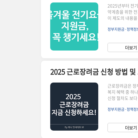
2025년부터 전
약계층을 위한 전
이 제도의 내용을
꼭 필요한 정보를
정부지원금·정책정
자녀 가구 등✔️ 
홈페이지 또는 주민
‘전기요금 지원금
더보기 
월평균 요금이 20
2025 근로장려금 신청 방법 및
근로장려금은 정
복지 혜택 중 하
신청 절차도 보다 
일정까지 한 번에
정부지원금·정책정
로자, 사업자, 
아닌 현금성 지원
청 자격소득요건: 
더보기 
구 재산 합계 2억