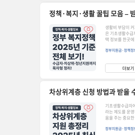
정책·복지·생활 꿀팁 모음 – 받
생활비 부담이 커
은 기초생활수급자
택 정보를 한곳에 
법, 금액까지 상
정부지원금·정책정
정부 혜택, 한눈
자 자격과 혜택 총
✅ 정부24에서 
더보기 
절차 정리 ✅ 청년
차상위계층 신청 방법과 받을 수 
기초생활수급자에 
라는 제도를 운영
움을 주는 중요한
받을 수 있는 주
정부지원금·정책정
'기초생활보장 수