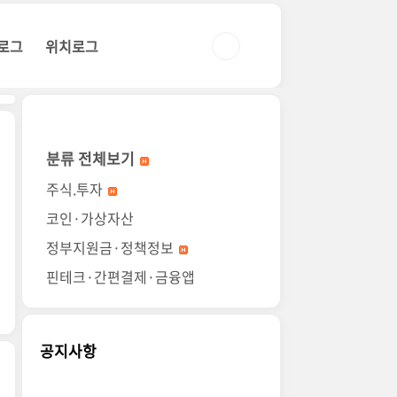
로그
위치로그
분류 전체보기
주식.투자
코인·가상자산
정부지원금·정책정보
핀테크·간편결제·금융앱
공지사항