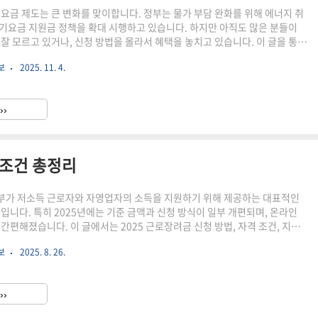
기요금 제도는 큰 변화를 맞이합니다. 정부는 물가 부담 완화를 위해 에너지 취
기요금 지원금 정책을 확대 시행하고 있습니다. 하지만 아직도 많은 분들이
 잘 모르고 있거나, 신청 방법을 몰라서 혜택을 놓치고 있습니다. 이 글을 통해
 정리해드립니다.요약 안내:✔️ 대상: 기초생활수급자, 차상위계층, 장애인·다
보
2025. 11. 4.
지원 금액: 월 최대 2만원 / 연 최대 24만원✔️ 신청 방법: 복지로, 한국전력공사
센터 방문✔️ 주의사항: 반드시 수동 신청 / 지역별 마감일 상이💡 왜 지금
’을 챙겨야 할까?2024년 하반기, 전기요금 인상이 누진제와 함께 적용되면서
››
% 이상 상승했습니다. 특..
 조건 총정리
부가 저소득 근로자와 자영업자의 소득을 지원하기 위해 제공하는 대표적인
나입니다. 특히 2025년에는 기준 금액과 신청 방식이 일부 개편되며, 온라인
간편해졌습니다. 이 글에서는 2025 근로장려금 신청 방법, 자격 조건, 지급
 정리해 드립니다. 근로장려금이란?근로장려금(EITC)은 일정 소득 이하의 근
보
2025. 8. 26.
종교인 등을 대상으로 매년 국세청이 지원하는 장려금 제도입니다. 세금 환급이
으로, 신청 후 자격 심사를 거쳐 계좌로 직접 입금됩니다.2025 근로장려금 신
연 소득 근로자 기준 4,000만 원 이하 (가구 유형별 차등 적용)재산요건: 가
››
 4천만 원 미만가구요건: 단독 가구 ..