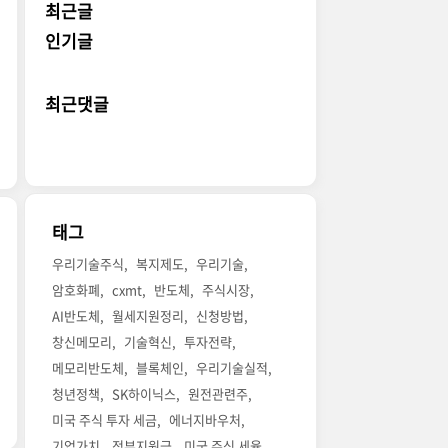
최근글
인기글
최근댓글
태그
우리기술주식
복지제도
우리기술
암호화폐
cxmt
반도체
주식시장
AI반도체
월세지원정리
신청방법
창신메모리
기술혁신
투자전략
메모리반도체
블록체인
우리기술실적
청년정책
SK하이닉스
원전관련주
미국 주식 투자 세금
에너지바우처
기업가치
정부지원금
미국 주식 세율