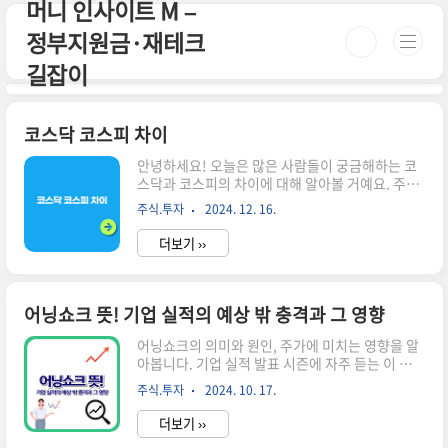
머니 인사이트 M –
본문 바로가기
정부지원금·재테크
길잡이
코스닥 코스피 차이
안녕하세요! 오늘은 많은 사람들이 궁금해하는 코
스닥과 코스피의 차이에 대해 알아볼 거예요. 주식
투자에 관심이 있는 친구들이라면 두 용어를 자주
주식.투자
2024. 12. 16.
들어봤을 텐데요, 이 두 시장이 무엇인지, 어떻게
다른지 쉽게 설명해드릴게요.시간이 없으신 분들
더보기 ››
은 아래 버튼으로 확인하세요!미국주식 세금 계산
기 바로가기!👆▼ 자세한 정보는 아래에서 계속 이
어집니다! ▼ 코스피(KOSPI)란?코스피는 한국 종
합 주가지수로, 우리나라의 대표적인 주식 시장이
어닝쇼크 뜻! 기업 실적의 예상 밖 충격과 그 영향
에요. 주로 대기업들이 상장되어 있고, 삼성전자,
현대자동차 같은 유명한 기업들이 포함되어 있죠.
어닝쇼크의 의미와 원인, 주가에 미치는 영향을 알
코스피는 기업의 시가총액(주가와 주식 수를 곱한
아봅니다. 기업 실적 발표 시즌에 자주 듣는 이 용어
값)을 기준으로 지수를 계산해요. 즉, 코스피가 오
의 중요성과 투자자들의 대응 전략을 살펴볼게요.
주식.투자
2024. 10. 17.
르면 대기업들의 가치가 상승했다는 뜻이에요.코
어닝쇼크란 무엇인가? 어닝쇼크는 기업의 실제 이
스피의 특징대기업 중심: 자본금 50..
익이 시장의 예상을 크게 밑도는 현상을 말합니다.
더보기 ››
'어닝(earning)'은 기업의 수익을, '쇼크