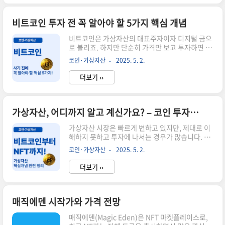
게요.📌 비트코인 vs 이더리움 주요 차이점구분비
트코인이더리움목적디지털 화폐, 가치 저장스마트
계약 실행, 플랫폼최대 발행량21,000,000개무제
비트코인 투자 전 꼭 알아야 할 5가지 핵심 개념
한 (연간 발행 한도 있음)합의 방식작업증명(PoW)
비트코인은 가상자산의 대표주자이자 디지털 금으
지분증명(PoS)계정 구조UTXO 기반계정/잔고 기
로 불리죠. 하지만 단순히 가격만 보고 투자하면 위
반스마트 계약불가능가능🧠 스마트 계약과 dApp
험할 수 있어요. 오늘은 비트코인에 투자하기 전 반
생태계이더리움의 핵심은 스마트 계약(Smart
코인·가상자산
2025. 5. 2.
드시 알아야 할 핵심 개념 5가지를 실제 사례와 함
Contract)입니다. 이는 사람이 개입하지 않아도 조
께 쉽게 정리해드릴게요.📌 1. 공급량은 한정되어
건만 충족되면 자동..
더보기 ››
있다 (21만 개)비트코인은 총 발행량이 2,100만 개
로 제한되어 있어요. 이는 인플레이션에 강하다는
의미예요. 희소성 있는 자산이기 때문에 시간이 지
날수록 가치가 상승할 수 있죠. 특히 금처럼 실물이
가상자산, 어디까지 알고 계신가요? – 코인 투자의 핵심 가이드 총정리
없지만 블록체인으로 기록된 고정 총량이 매력입니
가상자산 시장은 빠르게 변하고 있지만, 제대로 이
다.📌 2. 반감기(Halving)는 왜 중요할까?약 4년
해하지 못하고 투자에 나서는 경우가 많습니다. 이
마다 비트코인 채굴 보상이 절반으로 줄어요. 이때
글에서는 비트코인과 이더리움을 포함한 주요 코인
마다 공급이 줄어들고, 가격이 장기적으로 오르는
코인·가상자산
2025. 5. 2.
개념부터, 디파이(DeFi), NFT, CBDC 등 최근 주
경향이 있습니다. 2024년에도 반감기가 있었고,
목받는 트렌드까지 가상자산의 핵심 개념을 총정리
과거의 사..
더보기 ››
해드릴게요!📌 코인과 토큰의 차이코인: 자체 블록
체인을 가진 암호화폐 (예: 비트코인, 이더리움)토
큰: 기존 블록체인 위에서 발행되는 자산 (예: 유니
스왑, 체인링크)💡 알아두면 좋은 핵심 용어디파이
매직에덴 시작가와 가격 전망
(DeFi): 탈중앙화 금융 시스템. 중개자 없이 금융거
매직에덴(Magic Eden)은 NFT 마켓플레이스로,
래 가능NFT: 대체 불가능한 토큰, 디지털 소유권을