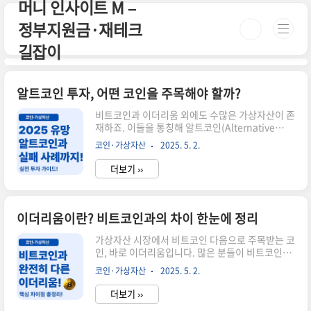
머니 인사이트 M –
본문 바로가기
정부지원금·재테크
길잡이
알트코인 투자, 어떤 코인을 주목해야 할까?
비트코인과 이더리움 외에도 수많은 가상자산이 존
재하죠. 이들을 통칭해 알트코인(Alternative
Coin)이라고 부르는데요, 현재까지 발행된 코인 수
코인·가상자산
2025. 5. 2.
는 20,000개가 넘습니다. 하지만 그 중 투자 가치
가 있는 프로젝트는 손에 꼽힐 만큼 적어요. 오늘은
더보기 ››
알트코인의 정의, 분류, 주요 코인, 투자 팁까지 폭
넓게 정리해드릴게요.📌 알트코인이란?알트코인
은 비트코인을 제외한 모든 암호화폐를 말합니다.
초기에는 라이트코인, 리플 정도였지만 지금은
이더리움이란? 비트코인과의 차이 한눈에 정리
NFT, 게임코인, 탈중앙화 앱 토큰 등으로 다양해졌
습니다. 투자자는 어떤 기술을 기반으로 만들어졌
가상자산 시장에서 비트코인 다음으로 주목받는 코
는지, 실사용처가 있는지에 따라 구분해서 봐야 합
인, 바로 이더리움입니다. 많은 분들이 비트코인과
니다.📊 알트코인의 주요 분류유틸리티 토큰: 특정
비슷하다고 생각하지만, 이더리움은 '플랫폼'이라
코인·가상자산
2025. 5. 2.
서비스 내에서만 사용되는 코인 (ex. BAT, CHZ)스
는 점에서 전혀 다른 방향성을 갖고 있어요. 오늘은
테이블코인..
두 자산의 근본적인 차이와 이더리움이 가진 기술
더보기 ››
적 특징, 투자 시 유의할 점까지 풍부하게 정리해볼