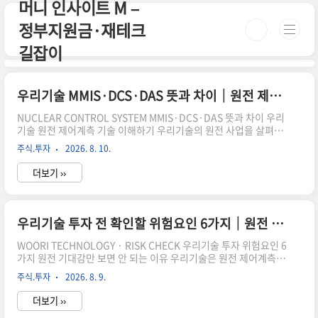
머니 인사이트 M –
본문 바로가기
정부지원금·재테크
길잡이
우리기술 MMIS·DCS·DAS 뜻과 차이｜원전 제어계측 기술 쉽게 이해하기
NUCLEAR CONTROL SYSTEM MMIS·DCS·DAS 뜻과 차이 우리
기술 원전 제어계측 기술 이해하기 우리기술의 원전 사업을 살펴보
면 MMIS와 DCS, DAS, PMS 같은 낯선 용어가 자주 등장합니다.이
주식.투자
2026. 8. 10.
러한 용어를 이해하면 우리기술이 원자력발전소에 무엇을 공급하
는 회사인지, 신규 계약이 기존 사업과 어떻게 연결되는지 파악하기
더보기 ››
쉬워집니다.각 시스템의 역할은 다르지만 원전의 운전자료를 수집
하고 설비를 제어하며 운전원이 발전소 상태를 감시할 수 있도록 서
로 연결된다는 공통점이 있습니다. 한눈에 이해하기 DAS는 각종 신
호와 데이터를 수집하고, DCS는 여러 설비의 제어 기능을 분산해서
우리기술 투자 전 확인할 위험요인 6가지｜원전 기대감만 보면 안 되는 이유
수행합니다. MMIS는 운전원이 발전소의 정보를 확인하고 제어할
수 있도록 관련..
WOORI TECHNOLOGY · RISK CHECK 우리기술 투자 위험요인 6
가지 원전 기대감만 보면 안 되는 이유 우리기술은 원전 제어계측 기
술과 한국수력원자력 공급계약을 보유하고 있어 원전 관련주로 관
주식.투자
2026. 8. 9.
심을 받고 있습니다.그러나 좋은 사업 전망과 안전한 주식 투자는
같은 의미가 아닙니다.주가에 원전 기대감이 먼저 반영될 수 있고
더보기 ››
실제 실적은 예상보다 늦게 개선될 수도 있습니다.우리기술 주식을