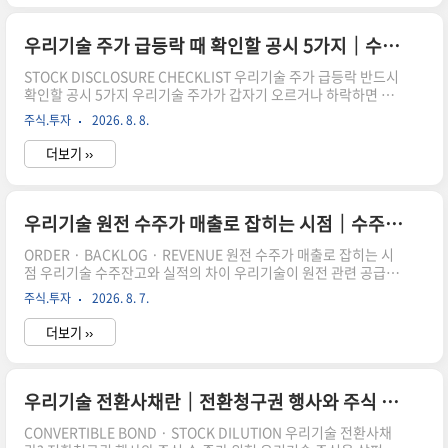
검토한다면 수주 소식뿐 아니라 영업손실과 전환사채, 수주 매출 반
영 시점 및 주가 변동성을 함께 확인해야 합니다. 핵심 결론 우리기
술의 원전 사업은 성장 기대요인이지만 실제 매출과 영업이익 개선
우리기술 주가 급등락 때 확인할 공시 5가지｜수주·실적·전환사채
은 별도로 확인해야 합니다. 특히 전환사채에 따른 주식 수 증가와
STOCK DISCLOSURE CHECKLIST 우리기술 주가 급등락 반드시
테마주 특유의 높은 변..
확인할 공시 5가지 우리기술 주가가 갑자기 오르거나 하락하면 종
목 게시판과 뉴스부터 확인하기 쉽습니다.하지만 뉴스 제목만으로
주식.투자
2026. 8. 8.
는 주가가 움직인 정확한 원인과 위험을 파악하기 어렵습니다.우리
기술은 원전 수주와 실적뿐 아니라 전환사채, 신규 주식 상장 및 주
더보기 ››
주 보유지분 변화가 주가에 영향을 줄 수 있습니다.따라서 급등락이
나타났을 때는 금융감독원과 한국거래소에 제출된 공시를 먼저 확
인하는 것이 좋습니다. 먼저 확인할 결론 우리기술 주가가 크게 움
직였다면 공급계약, 분기실적, 전환청구권 행사, 추가상장, 지분변
우리기술 원전 수주가 매출로 잡히는 시점｜수주잔고와 실적의 차이
동 공시를 순서대로 확인해 보세요. 주가가 움직인 이유뿐 아니라
ORDER · BACKLOG · REVENUE 원전 수주가 매출로 잡히는 시
앞으로 나올 수 있는 위험도 파..
점 우리기술 수주잔고와 실적의 차이 우리기술이 원전 관련 공급계
약을 체결했다는 소식이 나오면 수주금액만큼 매출과 이익이 바로
주식.투자
2026. 8. 7.
늘어날 것으로 생각하기 쉽습니다.하지만 수주와 수주잔고, 매출,
영업이익은 서로 다른 숫자입니다.계약을 체결해도 실제 제품을 제
더보기 ››
작하고 납품한 뒤 계약조건을 충족해야 매출로 인식될 수 있습니다.
핵심 결론 수주는 앞으로 공급할 계약을 확보했다는 의미입니다. 수
주금액 전체가 계약 체결일에 매출로 반영되는 것은 아니며 납품과
검수 일정에 따라 여러 분기에 나누어 반영될 수 있습니다.수주와
우리기술 전환사채란｜전환청구권 행사와 주식 수 증가 위험
매출은 무엇이 다를까수주는 앞으로 이행할 계약수주는 고객과 제
CONVERTIBLE BOND · STOCK DILUTION 우리기술 전환사채
품 또는 서비스를 공급하기로 계약..