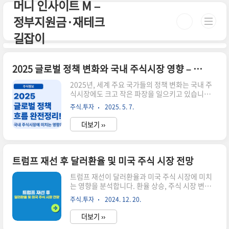
머니 인사이트 M –
본문 바로가기
정부지원금·재테크
길잡이
2025 글로벌 정책 변화와 국내 주식시장 영향 – 꼭 짚고 넘어가야 할 3가지
2025년, 세계 주요 국가들의 정책 변화는 국내 주
식시장에도 크고 작은 파장을 일으키고 있습니다.
미국의 금리 정책 변화, ESG 규제 강화, 글로벌 무
주식.투자
2025. 5. 7.
역 정책 전환 등은 국내 증권사와 투자자 모두에게
새로운 변수로 작용하고 있는데요. 이번 글에서는
더보기 ››
글로벌 정책 변화가 국내 주식시장에 어떤 영향을
주는지, 그리고 투자자는 어떤 전략을 세워야 할지
핵심 내용을 정리해 드릴게요.🌍 ① 미국 금리 정책
과 유동성 변화2025년 미국 연준(Fed)은 인플레
트럼프 재선 후 달러환율 및 미국 주식 시장 전망
이션을 억제하기 위한 추가 금리 인상 가능성을 시
사했습니다. 이는 전 세계 자금 흐름에 직접적인 영
트럼프 재선이 달러환율과 미국 주식 시장에 미치
향을 미치며, 특히 한국 주식시장의 외국인 투자 유
는 영향을 분석합니다. 환율 상승, 주식 시장 변동
입에도 큰 영향을 줍니다.전략 포인트: 고금리 시대
성, 산업별 영향 등 주요 변화를 살펴보고 투자자들
주식.투자
2024. 12. 20.
에는 배당주 중심의 보수적 포트폴리오가 유리합니
이 주목해야 할 점들을 제시합니다.시간이 없으
다.🌱 ② ..
신 분들은 아래 버튼으로 확인하세요!미국주식 세
더보기 ››
금 알아보기!👆▼ 자세한 정보는 아래에서 계속 이