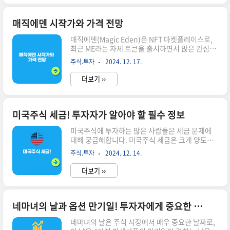
어집니다! ▼ 도널드 트럼프 전 대통령이 미국 대
선에서 승리하며 백악관으로 복귀하게 되었습니
다.이번 당선으로 인해 금융시장, 특히 달러환율과
매직에덴 시작가와 가격 전망
미국 주식시장에 큰 변화가 예상됩니다.이러한 변
매직에덴(Magic Eden)은 NFT 마켓플레이스로,
화가 어떤 모습으로 나타날지 자세히 알아보겠습니
최근 ME라는 자체 토큰을 출시하면서 많은 관심을
다.달러환율의 변화 트럼프 당선 소식이 전해지자
받고 있습니다. 이 글에서는 매직에덴의 시작가와
마자 원·달러 환율이 1400원을 돌파했습니다.이
주식.투자
2024. 12. 17.
현재 가격 변동, 그리고 향후 전망에 대해 알아보겠
는 트럼프의 정책이 달러 강세를 부추길 것이라는
습니다.매직에덴 시작가 2024년 12월 11일, 매직
예상 때문입니다.왜 달러가 강해질까요?관세 정..
더보기 ››
에덴은 업비트에서 거래를 시작했습니다.초기 거
래 시가는 약 7,298원이었으며, 이후 급등하여
19,000원까지 상승했습니다.그러나 이후 매도세
가 이어지며 가격이 하락하여 현재는 약 8,000원대
미국주식 세금! 투자자가 알아야 할 필수 정보
에서 거래되고 있습니다.가격 변동 요인시장 반응:
미국주식에 투자하는 많은 사람들은 세금 문제에
매직에덴의 가격은 사용자들의 반응과 거래량에 크
대해 궁금해합니다. 미국주식 세금은 크게 양도소
게 영향을 받습니다. 초기에는 높은 관심으로 인해
득세, 배당소득세, 그리고 증권 거래세로 나눌 수
급등했으나, 이후 매도세로 인해 하락세를 보였습
주식.투자
2024. 12. 14.
있습니다. 각 세금의 특성과 적용 방식은 투자자에
니다.기술적 문제: 에어드랍 절차와 앱의 기술적 결
게 중요한 정보입니다. 이 글에서는 미국주식과 관
함으로 인해 사용..
더보기 ››
련된 세금의 종류, 세율, 그리고 절세 방법에 대해
자세히 설명하겠습니다.시간이 없으신 분들은 아
래 버튼으로 확인하세요!미국주식 양도세 계산기
가기!👆▼ 자세한 정보는 아래에서 계속 이어집니
네마녀의 날과 옵션 만기일! 투자자에게 중요한 의미
다! ▼ 1. 미국주식 세금의 종류1.1 양도소득세양
네마녀의 날은 주식 시장에서 매우 중요한 날짜로,
도소득세는 주식을 매도하여 얻은 이익에 대해 부