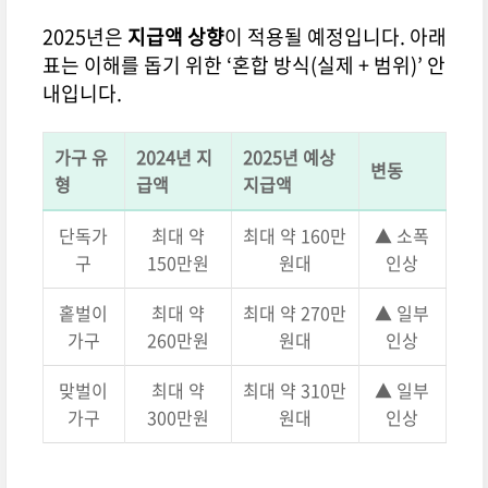
2025년은
지급액 상향
이 적용될 예정입니다. 아래
표는 이해를 돕기 위한 ‘혼합 방식(실제 + 범위)’ 안
내입니다.
가구 유
2024년 지
2025년 예상
변동
형
급액
지급액
단독가
최대 약
최대 약 160만
▲ 소폭
구
150만원
원대
인상
홑벌이
최대 약
최대 약 270만
▲ 일부
가구
260만원
원대
인상
맞벌이
최대 약
최대 약 310만
▲ 일부
가구
300만원
원대
인상