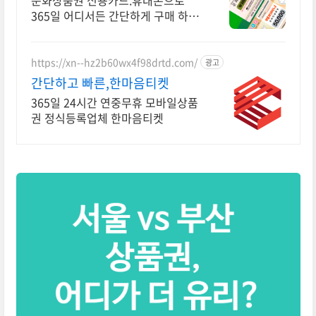
문화상품권 신용카드.휴대폰으로
365일 어디서든 간단하게 구매 하세
요! 신용카드 휴대폰결제 지원!
https://xn--hz2b60wx4f98drtd.com/
광고
간단하고 빠른,한마음티켓
365일 24시간 연중무휴 모바일상품
권 정식등록업체 한마음티켓