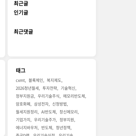
최근글
인기글
최근댓글
태그
cxmt
블록체인
복지제도
2026청년월세
투자전략
기술혁신
정부지원금
우리기술주식
메모리반도체
암호화폐
삼성전자
신청방법
월세지원정리
AI반도체
창신메모리
기업가치
우리기술주가
정부지원
에너지바우처
반도체
청년정책
중국D램
우리기술실적
우리기술