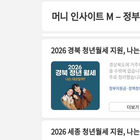
본문 바로가기
머니 인사이트 M – 
2026 경북 청년월세 지원, 나
경상북도에 거주하
을 수밖에 없습니다
주로 정리했습니다
군·시 지역 차이로
정부지원금·정책정
원, 기본 구조경
간은 최대 12개
특성상 시·군별 
더보기 
니다.2. 이런 경
2026 세종 청년월세 지원, 나