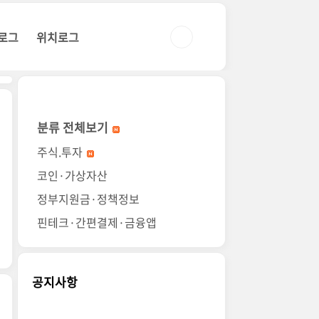
로그
위치로그
분류 전체보기
주식.투자
코인·가상자산
정부지원금·정책정보
핀테크·간편결제·금융앱
공지사항