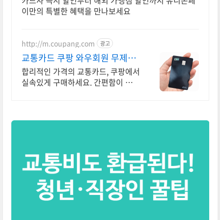
카드사 즉시 할인부터 해외 가맹점 할인까지 유니온페
이만의 특별한 혜택을 만나보세요
http://m.coupang.com
광고
교통카드 쿠팡 와우회원 무제한
무료배송
합리적인 가격의 교통카드, 쿠팡에서
실속있게 구매하세요. 간편함이 필요
한 가정용품, 로켓배송으로 빠르게
받아보세요.