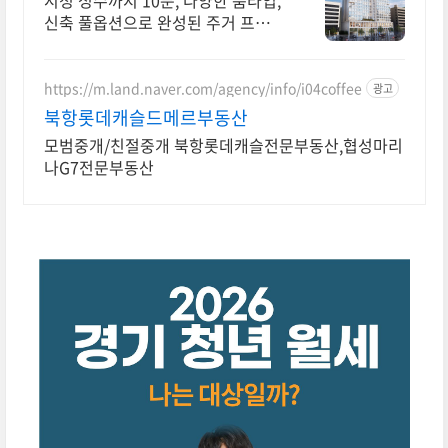
시청 성수까지 10분, 다양한 룸타입,
신축 풀옵션으로 완성된 주거 프리미
엄
https://m.land.naver.com/agency/info/i04coffee
광고
북항롯데캐슬드메르부동산
모범중개/친절중개 북항롯데캐슬전문부동산,협성마리
나G7전문부동산