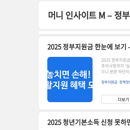
본문 바로가기
머니 인사이트 M – 
2025 정부지원금
주의사항까지 ‘실
으니 본문 하단의 
착형 지원정책소득
정부지원금·정책정
여부 상이최종 정
→ ③ 온라인 신
복 소비쿠폰소득
더보기 
가스·연료비 지원
2025 청년기본소득 신청 못하