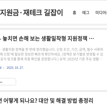
정부지원금·재테크 길잡이
홈
태그
미디어
2025 정부지원금 한눈에 보기 – 놓치면 손해 보는 생활밀착형 지원정책 총정리
·생활지원 정책을 한 번에 정리했습니다. 신청 조건, 기간, 금액, 필수 서류와
제 신청’에 필요한 정보만 빠르게 확인하세요. (정책은 분기별로 변경될 수 있
공식 링크를 통해 최종 확인을 권장합니다.) 요약: 2025년 기준 주요 생활밀
·연령·가구원 기준 충족 여부 필수 확인정책별 신청기간과 중복수급 가능
보
2025. 10. 27.
보는 정부24 / 복지로에서 확인🔎 읽는 순서① 핵심정책 표 → ② 자격·기간
청 경로 → ④ 유의사항 → ⑤ FAQ정책명주요 대상핵심 혜택신청 경로민생회
기준 충족 가구분야별 할인·포인트 제공정부24에너지바우처취약계층전기·
››
복지로청년 지원(도약계좌·월세)청년·사회초년생저축 ..
면 어떻게 되나요? 대안 및 해결 방법 총정리