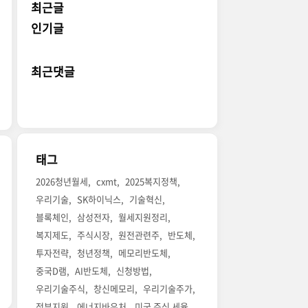
최근글
인기글
최근댓글
태그
2026청년월세
cxmt
2025복지정책
우리기술
SK하이닉스
기술혁신
블록체인
삼성전자
월세지원정리
복지제도
주식시장
원전관련주
반도체
투자전략
청년정책
메모리반도체
중국D램
AI반도체
신청방법
우리기술주식
창신메모리
우리기술주가
정부지원
에너지바우처
미국 주식 세율