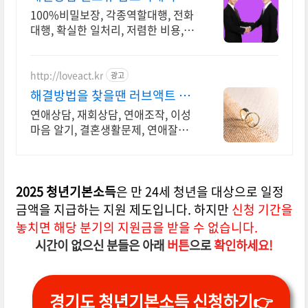
역할대행, 상황연출 전문업체
100%비밀보장, 각종역할대행, 전화
대행, 확실한 일처리, 저렴한 비용,
전국출장 해결방법이 떠오르지 않을
때는 언제나 헬프유를 기억해주세요.
다양한 문제 해결가능
http://loveact.kr
광고
해결방법을 찾을땐 러브액트 실
전경험이 가장 많은 업체
연애상담, 재회상담, 연애조작, 이성
마음 알기, 결혼생활문제, 연애잘하
는법 다양한 상황 처리가능업체, 현
실적으로 도움이 되는 상담, 일단 문
의부탁드립니다.
2025 청년기본소득
은 만 24세 청년을 대상으로 일정
금액을 지급하는 지원 제도입니다. 하지만
신청 기간을
놓치면 해당 분기의 지원금을 받을 수 없습니다.
시간이 없으신 분들은 아래
버튼
으로
확인하세요!
경기도 청년기본소득 신청하기👉