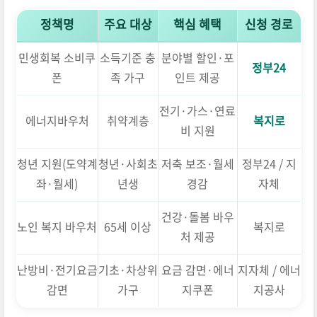
정책명
주요 대상
핵심 혜택
신청 경로
민생회복 소비쿠
소득기준 충
분야별 할인·포
정부24
폰
족 가구
인트 제공
전기·가스·연료
에너지바우처
취약계층
복지로
비 지원
청년 지원(도약계
청년·사회초
저축 보조·월세
정부24 / 지
좌·월세)
년생
경감
자체
건강·돌봄 바우
노인 복지 바우처
65세 이상
복지로
처 제공
난방비·전기요금
기초·차상위
요금 감면·에너
지자체 / 에너
감면
가구
지쿠폰
지공사