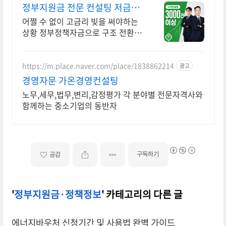
정부지원금 전문 컨설팅 저금리
정책자금 지금 신청
어쩔 수 없이 고금리 빚을 써야하는
상황 정부정책자금으로 구조 전환 도
와드립니다 승인율 97.8%, 정책자
금 전화 한 통으로 확인 가능합니다 !
https://m.place.naver.com/place/1838862214
광고
경영자문 가온경영컨설팅
노무,세무,법무,변리,감정평가 각 분야별 전문자격사와
함께하는 중소기업의 동반자
구독하기
공감
'
정부지원금·정책정보
' 카테고리의 다른 글
에너지바우처 신청기간 및 사용법 완벽 가이드