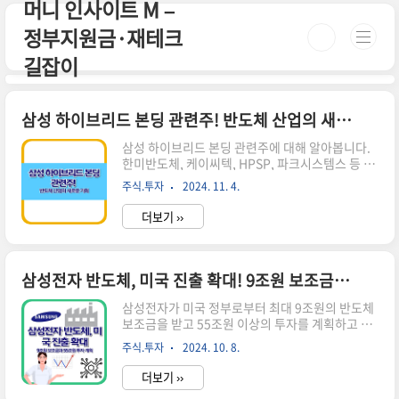
머니 인사이트 M –
본문 바로가기
정부지원금·재테크
길잡이
삼성 하이브리드 본딩 관련주! 반도체 산업의 새로운 기회
삼성 하이브리드 본딩 관련주에 대해 알아봅니다.
한미반도체, 케이씨텍, HPSP, 파크시스템스 등 주
요 기업들의 기술과 전망을 분석하고, 투자 가치를
주식.투자
2024. 11. 4.
살펴봅니다.하이브리드 본딩 기술의 이해 하이브
리드 본딩은 반도체 칩을 연결하는 혁신적인 기술
더보기 ››
입니다.이 기술은 기존의 방식보다 더 작고 빠른 칩
을 만들 수 있게 해 줍니다. 삼성전자와 같은 대기업
들이 이 기술에 큰 관심을 보이고 있어,관련 기업들
의 주가에도 영향을 미치고 있습니다. ▶ 하이브리
삼성전자 반도체, 미국 진출 확대! 9조원 보조금과 55조원 투자 계획
드 본딩의 장점칩 크기 감소: 더 작은 공간에 많은
기능을 넣을 수 있습니다.성능 향상: 신호 전달이
삼성전자가 미국 정부로부터 최대 9조원의 반도체
빨라져 칩의 성능이 좋아집니다.전력 효율성: 적은
보조금을 받고 55조원 이상의 투자를 계획하고 있
전력으로 더 많은 일을 할 수 있습니다. ▶ 산업에
습니다. 미국 내 반도체 생산 확대와 일자리 창출이
주식.투자
2024. 10. 8.
미치는 영향하이브리드 본딩 기술은 스마트폰, 컴
예상됩니다.삼성전자의 미국 반도체 투자 계획 삼
퓨터, 인공지능 기기..
성전자가 미국 반도체 시장에 대규모 투자를 결정
더보기 ››
했습니다. 이는 글로벌 반도체 산업의 판도를 바꿀