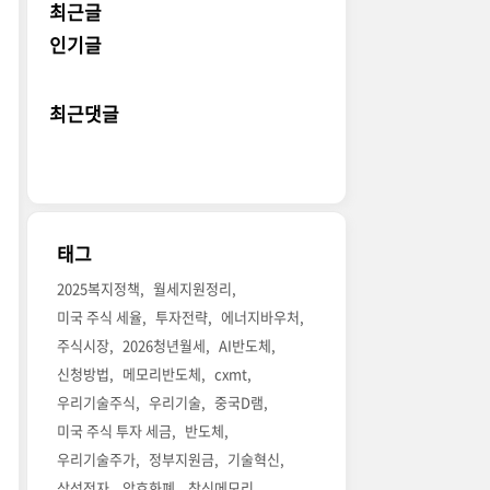
최근글
인기글
최근댓글
태그
2025복지정책
월세지원정리
미국 주식 세율
투자전략
에너지바우처
주식시장
2026청년월세
AI반도체
신청방법
메모리반도체
cxmt
우리기술주식
우리기술
중국D램
미국 주식 투자 세금
반도체
우리기술주가
정부지원금
기술혁신
삼성전자
암호화폐
창신메모리