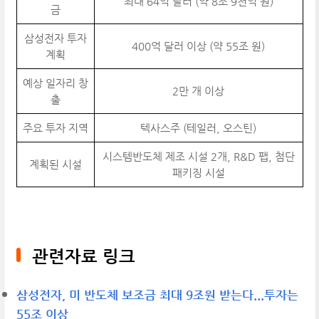
최대 64억 달러 (약 8조 9천억 원)
금
삼성전자 투자
400억 달러 이상 (약 55조 원)
계획
예상 일자리 창
2만 개 이상
출
주요 투자 지역
텍사스주 (테일러, 오스틴)
시스템반도체 제조 시설 2개, R&D 팹, 첨단
계획된 시설
패키징 시설
관련자료 링크
삼성전자, 미 반도체 보조금 최대 9조원 받는다...투자는
55조 이상