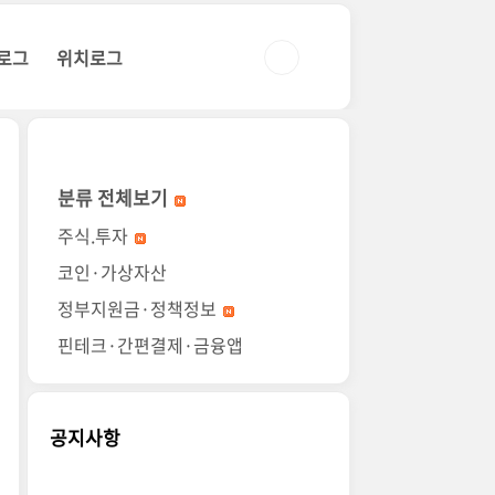
로그
위치로그
분류 전체보기
주식.투자
코인·가상자산
정부지원금·정책정보
핀테크·간편결제·금융앱
공지사항