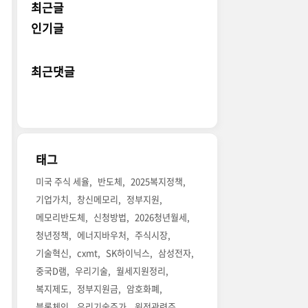
최근글
인기글
최근댓글
태그
미국 주식 세율
반도체
2025복지정책
기업가치
창신메모리
정부지원
메모리반도체
신청방법
2026청년월세
청년정책
에너지바우처
주식시장
기술혁신
cxmt
SK하이닉스
삼성전자
중국D램
우리기술
월세지원정리
복지제도
정부지원금
암호화폐
블록체인
우리기술주가
원전관련주