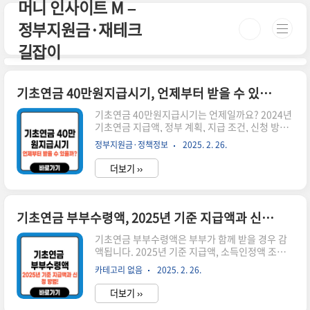
머니 인사이트 M –
본문 바로가기
정부지원금·재테크
길잡이
기초연금 40만원지급시기, 언제부터 받을 수 있을까?
기초연금 40만원지급시기는 언제일까요? 2024년
기초연금 지급액, 정부 계획, 지급 조건, 신청 방법
을 확인하세요. 시간이 없으신 분들은 아래 버튼으
정부지원금·정책정보
2025. 2. 26.
로 확인하세요! 🔗 복지로 기초연금 신청👉 ▼ 자
세한 정보는 아래에서 계속 이어집니다! ▼ 1. 기초
더보기 ››
연금 40만원 지급 계획정부는 노인 복지 강화를 위
해 기초연금을 단계적으로 인상할 계획을 발표했습
니다. 현재 기초연금은 단독가구 최대 32만 원, 부
부가구 최대 51만 2천 원까지 지급됩니다.📌 40만
기초연금 부부수령액, 2025년 기준 지급액과 신청 방법!
원 지급 시기는 아직 확정되지 않음📌 단계적 인상
가능성 있음📌 소득인정액이 낮을수록 최대 금액
기초연금 부부수령액은 부부가 함께 받을 경우 감
받을 확률 증가2. 기초연금 40만원 지급 조건 (1)
액됩니다. 2025년 기준 지급액, 소득인정액 조건,
연령 요건기초연금을 받기 위해서는 만 65세 이상
신청 방법을 확인하세요. 시간이 없으신 분들은 아
카테고리 없음
2025. 2. 26.
이어야 합니다.(2) 소득인정액 기준소득인정액이
래 버튼으로 확인하세요! 🔗 복지로 기초연금 신청
..
👉 ▼ 자세한 정보는 아래에서 계속 이어집니다!
더보기 ››
▼ 1. 기초연금 부부수령액이란?기초연금은 개인