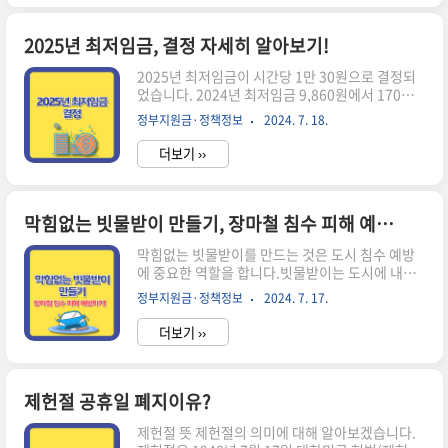
부기간납부대상7월 2024년 7월 16일 ~ 7월 31일
주택(1/2), 건축물, 선박 9월 9월 16일 ~ 9월 30일
주택(1/2), 주택 외 토지 재산세 납부방법 ✅ 무인
2025년 최저임금, 결정 자세히 알아보기!
공과금기 및 현금인출기(ATM기)를 통한 납부 ✅
2025년 최저임금이 시간당 1만 30원으로 결정되
전용계좌서비스 이용 납부우리, 신한, KEB하나(외
었습니다. 2024년 최저임금 9,860원에서 170원
환), 국민, 기업, 우체국, 농협, 수협, 시티은행, 카카
(1.7%) 인상된 금액입니다. 최저임금에 대해 자세
오뱅크, 케이뱅크 ✅ 지방세 인터넷 납부서울시
정부지원금·정책정보
2024. 7. 18.
히 알아보겠습니다. 2025년 최저임금 주요 내용
ETAX(etax.se..
✅ 월급 기준: 209만 6,270원 (주 40시간, 월 209
더보기 ››
시간 근무 기준)✅ 역사적 의미: 대한민국 최저임금
이 처음으로 1만 원대를 돌파했습니다✅ 인상률:
1.7%로, 역대 두 번째로 낮은 인상률을 기록했습
니다✅ 결정 과정 ✔️ 최저임금위원회에서 노동계,
막힘없는 빗물받이 만들기, 장마철 침수 피해 예방하기!
사용자, 공익위원 각 9명씩 총 27명이 참여했습니
막힘없는 빗물받이를 만드는 것은 도시 침수 예방
다.✔️ 노동계는 최종적으로 1만 120원(2.6% 인
에 중요한 역할을 합니다.빗물받이는 도시에 내린
상)을, 사용자 측은 1만 30원(1.7% 인상)을 제안
빗물을 모아 지하 빗물관을 통해 인근 하천으로 배
했습니다.✔️ 투표 결과 14명이 찬성한 1만 30원이
정부지원금·정책정보
2024. 7. 17.
출하는 기능을 합니다.하지만 빗물받이가 막히면
최종 의결되었습니다. ✅..
빗물이 제대로 배출되지 못해 심각한 침수 피해를
더보기 ››
일으킬 수 있습니다. 빗물받이란? 빗물받이는
도시의 침수 예방을 위한 중요한 시설입니다. 구체
적으로 다음과 같은 특징과 기능을 가지고 있습니
다 ✅ 정의빗물받이는 빗물이나 도로에 흘러내린
제헌절 공휴일 폐지이유?
물을 하수관으로 흘려보내는 시설입니다. ✅ 목적
제헌절 뜻 제헌절의 의미에 대해 알아보겠습니다.
주요 목적은 호우로 인한 침수 등 안전사고를 예방