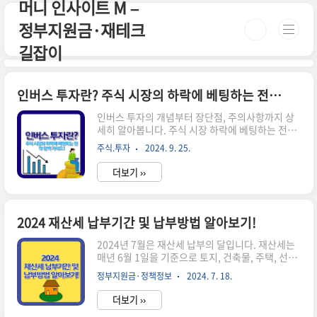
머니 인사이트 M –
본문 바로가기
정부지원금·재테크
길잡이
인버스 투자란? 주식 시장의 하락에 베팅하는 전략 완벽 가이드
인버스 투자의 개념부터 장단점, 주의사항까지 상
세히 알아봅니다. 주식 시장 하락에 베팅하는 전략
을 이해하고 효과적으로 활용하는 방법을 소개합니
주식.투자
2024. 9. 25.
다.※ 아래 버튼을 통해 "인버스 펀드" 자세히 알아
보실 수 있습니다.※인버스 펀드 알아보기! 인버스
더보기 ››
투자의 기본 개념 인버스(inverse)는 '반대로' 또
는 '거꾸로'라는 의미를 가진 영어 단어이고 품사는
명사입니다. 금융 분야에서 이 용어는 특별한 의미
로 사용됩니다. 인버스 투자는 주식 시장이나 특정
2024 재산세 납부기간 및 납부방법 알아보기!
지수의 하락에 베팅하는 투자 전략입니다. 일반적
인 투자와는 반대로, 시장이 하락할 때 수익을 얻을
2024년 7월은 재산세 납부의 달입니다. 재산세는
수 있는 방식입니다.1. 인버스 상품의 종류 1) 인버
매년 6월 1일을 기준으로 토지, 건축물, 주택, 선박,
스 ETF (상장지수펀드)2) 인버스 ETN (상장지수증
항공기 등의 재산을 소유한 사람이나 법인에게 부
정부지원금·정책정보
2024. 7. 18.
권)3) 인버스 펀드 이러한 상품들은 특정 지수나 자
과되는 지방세입니다. 재산세 납부기간 및 납부방
산의..
법에 대해 자세히 알아보겠습니다. 납부 기한을 놓
더보기 ››
치지 않도록 주의해야 합니다. 재산세 납부기간 납