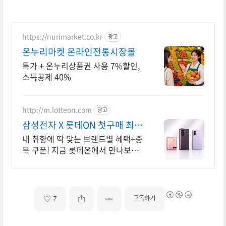
니다.※ 아래 버튼을 통해 "인버스 펀드" 자
https://nurimarket.co.kr
광고
온누리마켓 온라인전통시장몰
특가 + 온누리상품권 사용 7%할인,
소득공제 40%
http://m.lotteon.com
광고
삼성전자 X 롯데ON 첫구매 최대
5천원 혜택!
내 취향에 딱 맞는 브랜드별 혜택+중
복 쿠폰! 지금 롯데온에서 만나보세
요!
구독하기
7