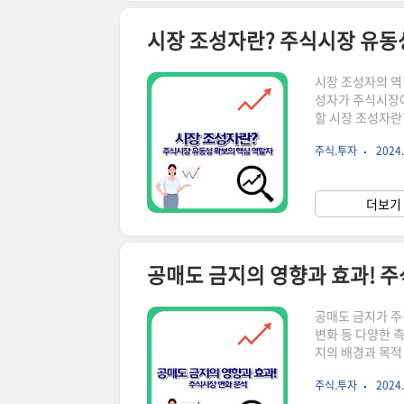
시장 조성자란? 주식시장 유동
시장 조성자의 역
성자가 주식시장에
할 시장 조성자란
니다. 이들은 특
주식.투자
2024.
지하는 역할을 합
목에 대해 매수와
고팔 수 있도록 
더보기 
하고 시장의 안정
공매도 금지의 영향과 효과! 
공매도 금지가 주
변화 등 다양한 
지의 배경과 목적
특히 코로나19 
주식.투자
2024.
도는 주가가 떨어