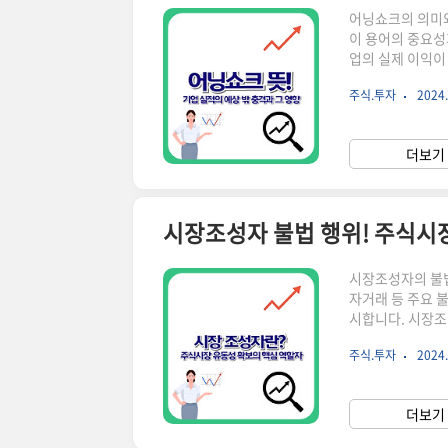
어닝쇼크의 의미와
이 용어의 중요성
업의 실제 이익이 
익을, '쇼크(sh
주식.투자
2024.
충격을 주는 상황
사이에 큰 차이가
의 신뢰도가 떨어
더보기 
이즈의 차이어닝쇼
시장조성자 불법 행위! 주식시
시장조성자의 불법
자거래 등 주요 
시합니다. 시장조
고 가격 안정성을
주식.투자
2024.
인해 시장의 공정
지속적인 매수/매
드 축소주요 불법
더보기 
보를 이용한 거래