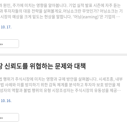
 원인, 주가에 미치는 영향을 알아봅니다. 기업 실적 발표 시즌에 자주 듣는
과 투자자들의 대응 전략을 살펴볼게요.어닝쇼크란 무엇인가? 어닝쇼크는 기
시장의 예상을 크게 밑도는 현상을 말합니다. '어닝(earning)'은 기업의 수
ock)'는 충격을 의미하죠. 즉, 기업의 실적이 예상보다 훨씬 나쁘게 나와 시장에
 10. 17.
을 가리킵니다.어닝쇼크의 특징예상 밖의 결과: 분석가들의 예측과 실제 실적
 있습니다.주가 영향: 대부분 주가 하락으로 이어집니다.시장 반응: 투자자들
지고, 해당 기업 주식의 거래량이 급증할 수 있습니다.어닝쇼크와 어닝서프라
››
크의 반대 개념으로 '어닝서프라이즈'가 있습..
장 신뢰도를 위협하는 문제와 대책
 행위가 주식시장에 미치는 영향과 규제 방안을 살펴봅니다. 시세조종, 내부
불법 사례와 이를 방지하기 위한 감독 체계를 분석하고 투자자 보호 방안을 제
성자의 역할과 불법 행위의 유형 시장조성자는 주식시장의 유동성을 제공하
 유지하는 중요한 역할을 합니다. 그러나 일부 시장조성자들의 불법 행위로
 10. 16.
성과 투자자 신뢰가 위협받고 있습니다.시장조성자의 주요 기능유동성 제공:
도 호가 제시가격 안정화: 급격한 가격 변동 완화거래 비용 감소: 호가 스프레
 행위 유형시세조종: 인위적으로 주가를 조작하는 행위내부자거래: 미공개 정
››
프론트러닝: 고객 주문 정보를 이용한 선행매매허수주문: 실제 거래 의..