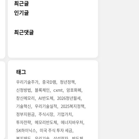
최근글
인기글
최근댓글
태그
우리기술주가
중국D램
청년정책
신청방법
블록체인
cxmt
암호화폐
창신메모리
AI반도체
2026청년월세
기술혁신
우리기술실적
2025복지정책
정부지원금
주식시장
기업가치
투자전략
메모리반도체
에너지바우처
SK하이닉스
미국 주식 투자 세금
복지제도
우리기술
삼성전자
반도체