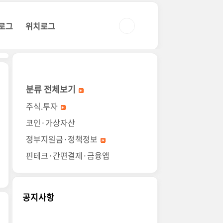
로그
위치로그
분류 전체보기
주식.투자
코인·가상자산
정부지원금·정책정보
핀테크·간편결제·금융앱
공지사항