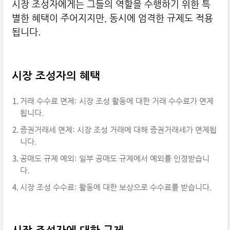
시장 조성자에게는 그들의 역할을 수행하기 위한 특
별한 혜택이 주어지지만, 동시에 엄격한 규제도 적용
됩니다.
시장 조성자의 혜택
거래 수수료 면제: 시장 조성 활동에 대한 거래 수수료가 면제
됩니다.
증권거래세 면제: 시장 조성 거래에 대해 증권거래세가 면제됩
니다.
공매도 규제 예외: 일부 공매도 규제에서 예외를 인정받습니
다.
시장 조성 수수료: 활동에 대한 보상으로 수수료를 받습니다.