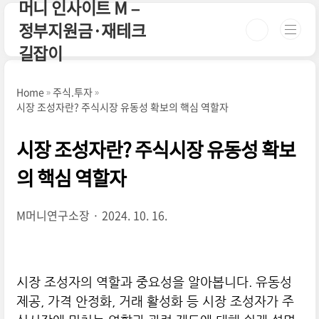
머니 인사이트 M –
본문 바로가기
정부지원금·재테크
길잡이
Home
주식.투자
시장 조성자란? 주식시장 유동성 확보의 핵심 역할자
시장 조성자란? 주식시장 유동성 확보
의 핵심 역할자
M머니연구소장
2024. 10. 16.
시장 조성자의 역할과 중요성을 알아봅니다. 유동성
제공, 가격 안정화, 거래 활성화 등 시장 조성자가 주