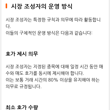
시장 조성자의 운영 방식
시장 조성자는 특정한 규칙과 의무에 따라 활동합니
다.
이들의 구체적인 운영 방식은 다음과 같습니다:
호가 제시 의무
시장 조성자는 지정된 종목에 대해 일정 시간 동안 매
수와 매도 호가를 동시에 제시해야 합니다.
이는 보통 거래 시간의 80% 이상을 유지해야 하는
의무로 규정됩니다.
최소 호가 수량