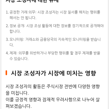
시장 조성자에 대한 규제
공정한 거래 의무: 시장 조성자는 시장 질서를 해치는 행위를
해서는 안 됩니다.
정보 공개: 시장 조성 활동에 대한 정보를 정기적으로 공개해야
합니다.
모니터링: 거래소와 금융당국의 지속적인 모니터링을 받습니
다.
제재: 의무를 위반하거나 부당한 행위를 할 경우 제재를 받을
수 있습니다.
시장 조성자가 시장에 미치는 영향
시장 조성자의 활동은 주식시장 전반에 다양한 영향
을 미칩니다.
이를 긍정적 영향과 잠재적 우려사항으로 나누어 살
펴보겠습니다.