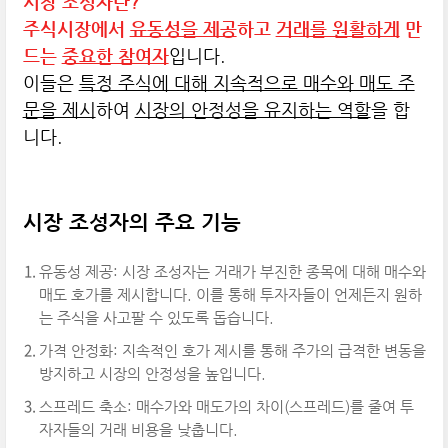
시장 조성자란?
주식시장에서
유동성을 제공
하고
거래를 원활하게
만
드는
중요한 참여자
입니다.
이들은
특정 주식에 대해 지속적으로 매수와 매도 주
문을 제시
하여
시장의 안정성을 유지하는 역할
을 합
니다.
시장 조성자의 주요 기능
유동성 제공: 시장 조성자는 거래가 부진한 종목에 대해 매수와
매도 호가를 제시합니다. 이를 통해 투자자들이 언제든지 원하
는 주식을 사고팔 수 있도록 돕습니다.
가격 안정화: 지속적인 호가 제시를 통해 주가의 급격한 변동을
방지하고 시장의 안정성을 높입니다.
스프레드 축소: 매수가와 매도가의 차이(스프레드)를 줄여 투
자자들의 거래 비용을 낮춥니다.