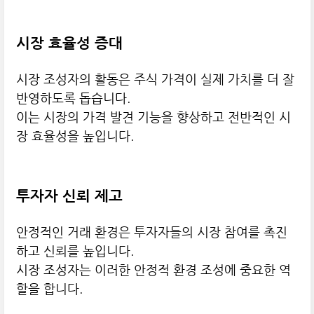
시장 효율성 증대
시장 조성자의 활동은 주식 가격이 실제 가치를 더 잘
반영하도록 돕습니다.
이는 시장의 가격 발견 기능을 향상하고 전반적인 시
장 효율성을 높입니다.
투자자 신뢰 제고
안정적인 거래 환경은 투자자들의 시장 참여를 촉진
하고 신뢰를 높입니다.
시장 조성자는 이러한 안정적 환경 조성에 중요한 역
할을 합니다.