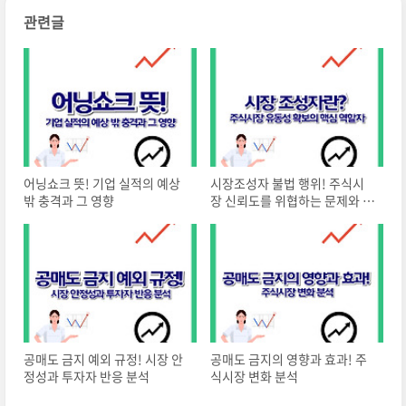
관련글
어닝쇼크 뜻! 기업 실적의 예상
시장조성자 불법 행위! 주식시
밖 충격과 그 영향
장 신뢰도를 위협하는 문제와 대
책
공매도 금지 예외 규정! 시장 안
공매도 금지의 영향과 효과! 주
정성과 투자자 반응 분석
식시장 변화 분석