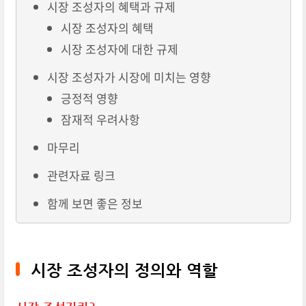
시장 조성자의 혜택과 규제
시장 조성자의 혜택
시장 조성자에 대한 규제
시장 조성자가 시장에 미치는 영향
긍정적 영향
잠재적 우려사항
마무리
관련자료 링크
함께 보면 좋은 정보
시장 조성자의 정의와 역할