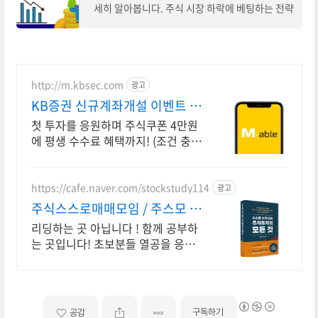
세히 알아봅니다. 주식 시장 하락에 베팅하는 전략
을 이해하고 효과적으로 활용하는 방법을 소개합
니다.※ 아래 버튼을 통해 "인버스 펀드" 자
http://m.kbsec.com
광고
KB증권 신규계좌개설 이벤트 국
내주식쿠폰 최대 5만원
첫 투자를 응원하며 주식쿠폰 4만원
에 평생 수수료 혜택까지! (조건 충족
시) KB증권에서 첫 투자 지원받고 평
생 수수료 혜택 받으세요!
https://cafe.naver.com/stockstudy114
광고
주식스스로매매모임 / 주스모 스
스로 공부법을 배웁니다 !
리딩하는 곳 아닙니다 ! 함께 공부하
는 곳입니다! 초보분들 열공을 응원
합니다!
구독하기
공감