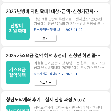
과 지급액이 일부 조정되면서, 작년엔 못 받았어도
올해는 받을 수 있는 분들이 더 늘어났습니다.⏳ 3
분 요약 – 2025 근로장려금 핵심 정리✔ 일하는 사
2025 난방비 지원 확대! 대상·금액·신청기간까지 총정리
람에게 지급되는 현금 장려금✔ 연령제한 완화 &
작년 겨울 난방비 폭탄으로 고생하셨죠? 2024년
단독가구 지원 확대✔ 최대 지급액 인상 (가구유형
겨울에는 평균 37%의 가구가 난방비 부담을 크게
별 차등)✔ 재산요건 일부 완화 → 탈락 가구 감소
느꼈고, 특히 도시가스·지역난방 가구의 체감 상승
기대✔ 5월 정기신청 / 9월 정산 / 10월 지급💡 핵
정부지원금·정책정보
2025. 11. 12.
률이 높았습니다. 이런 상황을 반영해 2025년 난방
심: “작년 탈락 → 올해 가능” 케이스 증가!근로장
비 지원 제도가 대폭 확대됩니다.하지만 문제는 대
려금..
더보기 ››
부분의 지원이 ‘자동으로 지급되지 않는다’는 점입
니다. 신청 여부에 따라 0원 vs 30~60만 원 차이가
발생합니다. 이 글에서는 헷갈리는 공공기관 용어
없이, 실제로 난방비가 줄어드는 지원만 압축 정리
2025 가스요금 절약 혜택 총정리! 신청만 하면 줄어드는 공과금
했습니다.⏳ 3분 요약 – 2025 난방비 지원 핵심지
겨울철 공과금 중 가장 부담이 큰 항목, 바로 가스요
원대상 확대: 저소득·차상위 외 1인 고령·장애·영
금과 난방비입니다. 2025년에는 도시가스 단가와
유아 가구까지 확대지원금액 증가: 연 최대 약 41만
난방비 변동이 예상되면서, 정부와 지자체가 다양
원 + 지자체 추가 10~40만 원신청기간: 전국 공통
정부지원금·정책정보
2025. 11. 10.
한 절감 지원책을 내놓고 있습니다.하지만 문제는
10~12월 집중 접수, 지역별 상이지원방식: ..
대부분의 혜택이 “자동 적용이 아니다”라는 점입
더보기 ››
니다. 본인이 직접 신청해야 혜택을 받을 수 있는
데, 많은 분들이 모르고 지나쳐 매년 수십만 원의 절
감 기회를 놓치고 있습니다.이 글은 복잡한 공공기
관 설명이 아니라, 바로 신청해서 실질적으로 도움
청년도약계좌 후기 – 실제 신청 과정 A to Z
이 되는 혜택만 딱 정리했습니다. 3분만 투자해서
청년도약계좌, 들어는 봤지만 신청이 막막하셨나
확인해보세요.⏳ 3분 요약 – 2025 가스·난방 혜택