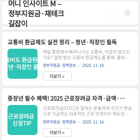
머니 인사이트 M –
본문 바로가기
정부지원금·재테크
길잡이
교통비 환급제도 실전 정리 – 청년·직장인 필독
매달 통장에서 빠져나가는 교통비, 아깝지 않으신
가요? 알면 받는 교통비 환급제도를 통해, 출퇴근
비용을 아끼고 숨은 정부 혜택을 챙겨보세요. 청년
정부지원금·정책정보
2025. 11. 19.
부터 직장인까지 누구나 해당될 수 있는 실전 꿀팁
만 담았습니다.📌 요약 정보▪ 지원 대상: 청년, 직장
더보기 ››
인, 저소득층 등 교통비 부담이 큰 계층▪ 신청 방법:
정부 지자체 홈페이지, 교통카드 등록 등▪ 지원 내
용: 월 최대 3~5만원 환급 또는 교통카드 충전▪ 신
청 시기: 지자체별 상이 (상시 또는 분기별 접수)회
중장년 필수 혜택! 2025 근로장려금 자격·금액·신청방법 총정리
사 근처에서 자취 중인 20대 직장인입니다. 매달 교
통비가 6만원 가까이 나갔는데, 우연히 알게 된 ‘청
근로장려금(EITC)은 일하는 분들에게 국가가 현금
년 교통비 지원사업’으로 등록 후 매월 환급받고 있
으로 지급하는 대표적인 근로 인센티브 제도입니
어요. 번거롭지 않고 신청도 쉬워서 더 많은 분들이
다. 특히 40~60대 중장년층에게는 “절대 놓치면
정부지원금·정책정보
2025. 11. 16.
알았으면 좋겠다는 생각이 들었습니다.이 글의 구..
안 되는 지원금”으로 불릴 만큼 영향이 큽니다.하
지만 아직도 “나는 대상이 아닐 것 같다”며 신청조
더보기 ››
차 안 하는 경우가 많습니다. 2025년에는 자격기준