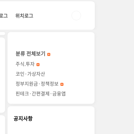
로그
위치로그
분류 전체보기
주식.투자
코인·가상자산
정부지원금·정책정보
핀테크·간편결제·금융앱
공지사항