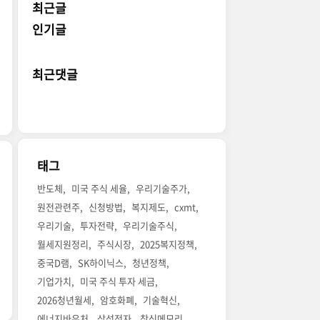
최근글
인기글
최근댓글
태그
반도체
미국 주식 세율
우리기술주가
원전관련주
신청방법
복지제도
cxmt
우리기술
투자전략
우리기술주식
월세지원정리
주식시장
2025복지정책
중국D램
SK하이닉스
청년정책
기업가치
미국 주식 투자 세금
2026청년월세
암호화폐
기술혁신
에너지바우처
삼성전자
창신메모리