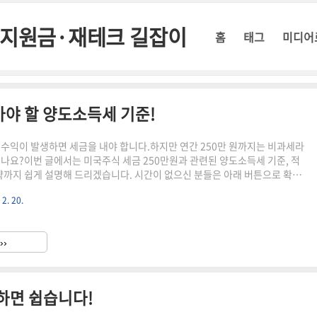
정부지원금·재테크 길잡이
홈
태그
미디어
아야 할 양도소득세 기준!
 수익이 발생하면 세금을 내야 합니다.하지만 연간 250만 원까지는 비과세라
셨나요?이번 글에서는 미국주식 세금 250만원과 관련된 양도소득세 기준, 적
전략까지 쉽게 설명해 드리겠습니다. 시간이 없으신 분들은 아래 버튼으로 확인
미국 증시 동향 바로가기!👆 ▼ 자세한 정보는 아래에서 계속 이어집니다! ▼
 2. 20.
 250만원, 비과세 기준미국 주식에서 발생하는 소득 중 양도소득은 1년간
비과세됩니다.즉, 연간 총 수익이 250만 원을 초과하지 않는다면 세금을 내지
 양도소득세 기본 개념미국 주식을 매도하여 차익이 발생하면 세금 부과연간
››
과세250만 원 초과분에 대해 22% 세율 적용..
하면 쉽습니다!