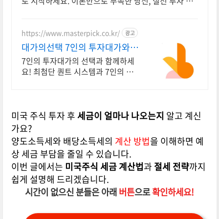
로 시작하세요. 이론만으로 부족한 당신, 실전 투자 전
략을 쿠팡에서 바로 만나보세요.
https://www.masterpick.co.kr/
광고
대가의선택 7인의 투자대가와
함께하세요
7인의 투자대가의 선택과 함께하세
요! 최첨단 퀀트 시스템과 7인의 투
자대가의 투자공식을 접목! 종목진
단부터 투자점수까지
미국 주식 투자 후
세금이 얼마나 나오는지
알고 계신
가요?
양도소득세와 배당소득세의
계산 방법
을 이해하면 예
상 세금 부담을 줄일 수 있습니다.
이번 글에서는
미국주식 세금 계산법
과
절세 전략
까지
쉽게 설명해 드리겠습니다.
시간이 없으신 분들은 아래
버튼
으로
확인하세요!