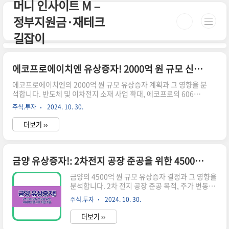
머니 인사이트 M –
본문 바로가기
정부지원금·재테크
길잡이
에코프로에이치엔 유상증자! 2000억 원 규모 신사업 확장 전략 분석
에코프로에이치엔의 2000억 원 규모 유상증자 계획과 그 영향을 분
석합니다. 반도체 및 이차전지 소재 사업 확대, 에코프로의 606억
원 투자, 주가 영향 등을 종합적으로 살펴봅니다.에코프로에이치엔
주식.투자
2024. 10. 30.
유상증자 개요 에코프로에이치엔은 최근 약 2002억 원 규모의 유상
증자를 결정했습니다.이는 신사업 확대와 미래 성장 동력 확보를 위
더보기 ››
한 전략적 결정으로 보입니다.에코프로에이치엔 유상증자의 주요
내용은 다음과 같습니다:유상증자 주요 내용총 조달 금액: 2002억
원신주 발행 예정 수: 미공개 (12월 최종 발행가액 확정 예정)청약
절차: 12월 진행 예정신주 상장 예정일: 12월 26일자금 사용 계획
금양 유상증자!: 2차전지 공장 준공을 위한 4500억 원 규모 자금 조달
에코프로에이치엔은 이번 유상증자를 통해 조달한 자금의절반 이
상을 신사업 확대에 투입할 계획입니다:반도체 소재 사업 ..
금양의 4500억 원 규모 유상증자 결정과 그 영향을
분석합니다. 2차 전지 공장 준공 목적, 주가 변동,
투자자 반응 등을 종합적으로 살펴보며 향후 전망
주식.투자
2024. 10. 30.
을 제시합니다.금양 유상증자 개요 금양은 최근
4502억 원 규모의 주주배정 후 실권주 일반공모 방
더보기 ››
식의 유상증자를 결정했습니다.이는 부산 기장군