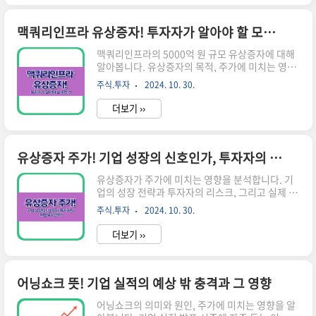
에 건설 중인 2차전지 공장 '드림팩토리2'의 차질
없는 준공을 위한 것입니다.유상증자 주요 내용발
행 주식 수: 1156만주주당 예상 발행가: 3만 8950
맥쿼리인프라 유상증자! 투자자가 알아야 할 모든 것
원 (11월 27일 최종 확정 예정)기존 주주 배정 비
맥쿼리인프라의 5000억 원 규모 유상증자에 대해
율: 1주당 0.1995669914주청약 일정: 12월 2일
알아봅니다. 유상증자의 목적, 주가에 미치는 영향,
부터 기존 주주 청약 시작자금 사용 계획시설자금
투자자들의 대응 전략 등을 상세히 설명하여 투자
(공장 준공): 3502억 원채무상환자금: 1000억 원
주식.투자
2024. 10. 30.
결정에 도움을 드립니다.맥쿼리인프라 유상증자
유상증자의 목적과 필요성금양이 이번 유상증자..
개요 맥쿼리인프라는 최근 5000억 원 규모의 유상
더보기 ››
증자를 결정했습니다.이는 기업의 성장과 발전을
위한 중요한 전략적 결정으로, 투자자들의 관심을
끌고 있습니다.유상증자의 주요 내용발행 주식 수:
43,146,638주 (기존 발행 주식의 9.9%)주당 발행
유상증자 주가! 기업 성장의 신호인가, 투자자의 위험 요소인가?
가: 11,810원할인율: 2.8%납입일: 2023년 10월
유상증자가 주가에 미치는 영향을 분석합니다. 기
15일유상증자의 목적맥쿼리인프라는 이번 유상증
업의 성장 전략과 투자자의 리스크, 그리고 실제 사
자를 통해 다음과 같은 목적을 달성하고자 합니다
례를 통해 유상증자와 주가 변동의 관계를 쉽게 이
자본 확충차입 한도 증가신규 투자 자금 확보 유상
주식.투자
2024. 10. 30.
해할 수 있습니다.유상증자의 개념과 목적 유상증
증자 뜻! 기업의 자금 조달 방법과 주주에 미치는
자는 기업이 새로운 주식을 발행하여 자금을 조달
영향유상증자..
더보기 ››
하는 방법입니다.이는 기업의 성장과 발전을 위한
중요한 수단으로, 다양한 목적으로 활용됩니다:1.
사업 확장 자금 마련기업은 유상증자를 통해 새로
운 시장에 진출하거나 생산 설비를 확충하는 데 필
어닝쇼크 뜻! 기업 실적의 예상 밖 충격과 그 영향
요한 자금을 마련할 수 있습니다.이는 기업의 규모
어닝쇼크의 의미와 원인, 주가에 미치는 영향을 알
를 키우고 경쟁력을 강화하는 데 도움이 됩니다.2.