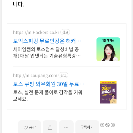
니다.
https://m.Hackers.co.kr
광고
토익스피킹 무료인강은 해커스
토스 자료집도 무료다
세이임쌤의 토스점수 달성비법 공
개! 매달 업뎃되는 기출유형특강으
로 토스단기졸업!
http://m.coupang.com
광고
토스 쿠팡 와우회원 30일 무료반
품
토스, 실전 문제 풀이로 감각을 키워
보세요.
구독하기
공감