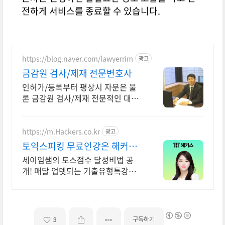
전하게 서비스를 종료할 수 있습니다.
https://blog.naver.com/lawyerrim
광고
금감원 검사/제재 전문변호사
인허가/등록부터 평상시 자문은 물
론 금감원 검사/제재 전문적인 대응/
효과적인 방어 금감원출신,법원장검
사장 법사위국회의원출신등 70여명
전문가협업가능
https://m.Hackers.co.kr
광고
토익스피킹 무료인강은 해커스
토스 자료집도 무료다
세이임쌤의 토스점수 달성비법 공
개! 매달 업뎃되는 기출유형특강으
로 토스단기졸업!
구독하기
3