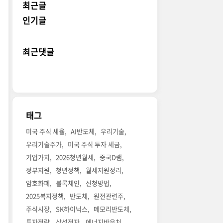
최근글
인기글
최근댓글
태그
미국 주식 세율
AI반도체
우리기술
우리기술주가
미국 주식 투자 세금
기업가치
2026청년월세
중국D램
정부지원
청년정책
월세지원정리
암호화폐
블록체인
신청방법
2025복지정책
반도체
원전관련주
주식시장
SK하이닉스
메모리반도체
투자전략
삼성전자
에너지바우처