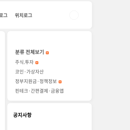
로그
위치로그
분류 전체보기
주식.투자
코인·가상자산
정부지원금·정책정보
핀테크·간편결제·금융앱
공지사항