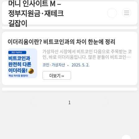
머니 인사이트 M –
본문 바로가기
정부지원금·재테크
길잡이
이더리움이란? 비트코인과의 차이 한눈에 정리
가상자산 시장에서 비트코인 다음으로 주목받는 코
인, 바로 이더리움입니다. 많은 분들이 비트코인과
비슷하다고 생각하지만, 이더리움은 '플랫폼'이라
코인·가상자산
2025. 5. 2.
는 점에서 전혀 다른 방향성을 갖고 있어요. 오늘은
두 자산의 근본적인 차이와 이더리움이 가진 기술
더보기 ››
적 특징, 투자 시 유의할 점까지 풍부하게 정리해볼
게요.📌 비트코인 vs 이더리움 주요 차이점구분비
트코인이더리움목적디지털 화폐, 가치 저장스마트
계약 실행, 플랫폼최대 발행량21,000,000개무제
한 (연간 발행 한도 있음)합의 방식작업증명(PoW)
1
지분증명(PoS)계정 구조UTXO 기반계정/잔고 기
반스마트 계약불가능가능🧠 스마트 계약과 dApp
생태계이더리움의 핵심은 스마트 계약(Smart
Contract)입니다. 이는 사람이 개입하지 않아도 조
건만 충족되면 자동..