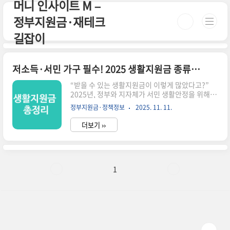
머니 인사이트 M –
본문 바로가기
정부지원금·재테크
길잡이
저소득·서민 가구 필수! 2025 생활지원금 종류와 조건 한눈에
“받을 수 있는 생활지원금이 이렇게 많았다고?”
2025년, 정부와 지자체가 서민 생활안정을 위해 다
양한 지원금을 확대하고 있습니다. 그런데 문제는
정부지원금·정책정보
2025. 11. 11.
대부분의 제도가 알려지지 않아 신청률이 낮고, 결
국 예산이 남아 소멸된다는 점입니다.이 글에서는
더보기 ››
복잡한 공공기관 설명이 아니라, 실제로 서민·저소
득 가구가 체감 혜택을 받을 수 있는 지원금만 딱 골
라 정리했습니다. 3분만 투자하면 “우리 집이 받을
수 있는 지원금”이 한눈에 정리됩니다.⏳ 3분 요약
– 2025 생활지원금 핵심 정리1. 기초생활보장 급
1
여 – 생계·주거·교육·의료비 지원2. 에너지·난방
·가스 바우처 – 연 최대 41만 원 규모3. 출산·양육
·교육 지원금 – 부모·학생 필수 혜택4. 긴급복지/
재난생계비 – 갑작스런 위기 시 즉시 지원💡 몰라
서 ..