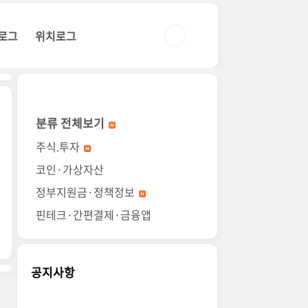
로그
위치로그
분류 전체보기
주식.투자
코인·가상자산
정부지원금·정책정보
핀테크·간편결제·금융앱
공지사항