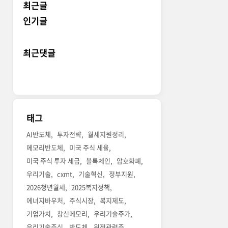
최근글
인기글
최근댓글
태그
AI반도체
투자전략
월세지원정리
메모리반도체
미국 주식 세율
미국 주식 투자 세금
블록체인
암호화폐
우리기술
cxmt
기술혁신
정부지원
2026청년월세
2025복지정책
에너지바우처
주식시장
복지제도
기업가치
창신메모리
우리기술주가
우리기술주식
반도체
원전관련주