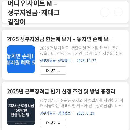
머니 인사이트 M –
본문 바로가기
정부지원금·재테크
길잡이
2025 정부지원금 한눈에 보기 – 놓치면 손해 보는 생활밀착형 지원정책 총정리
2025 정부지원금·생활지원 정책을 한 번에 정리
했습니다. 신청 조건, 기간, 금액, 필수 서류와 주의
사항까지 ‘실제 신청’에 필요한 정보만 빠르게 확인
정부지원금·정책정보
2025. 10. 27.
하세요. (정책은 분기별로 변경될 수 있으니 본문
하단의 공식 링크를 통해 최종 확인을 권장합니다.)
더보기 ››
요약: 2025년 기준 주요 생활밀착형 지원정책소득
·연령·가구원 기준 충족 여부 필수 확인정책별 신
청기간과 중복수급 가능 여부 상이최종 정보는 정
부24 / 복지로에서 확인🔎 읽는 순서① 핵심정책
2025년 근로장려금 반기 신청 조건 및 방법 총정리
표 → ② 자격·기간 → ③ 온라인 신청 경로 → ④
유의사항 → ⑤ FAQ정책명주요 대상핵심 혜택신
정부에서 저소득 근로자와 자영업자를 지원하기 위
청 경로민생회복 소비쿠폰소득기준 충족 가구분야
해 지급하는 대표적인 제도가 근로장려금입니다.
별 할인·포인트 제공정부24에너지바우처취약계
특히 반기 신청 제도를 통해 상·하반기별로 빠르게
정부지원금·정책정보
2025. 8. 29.
층전기·가스·연료비 지원복지로청년 지원(도약계
지원받을 수 있어, 2025년에도 많은 분들이 관심을
좌·월세)청년·사회초년생저축 ..
갖고 있는데요.이번 글에서는 2025년 근로장려금
더보기 ››
반기 신청 자격, 신청 기간, 신청 방법까지 한 번에