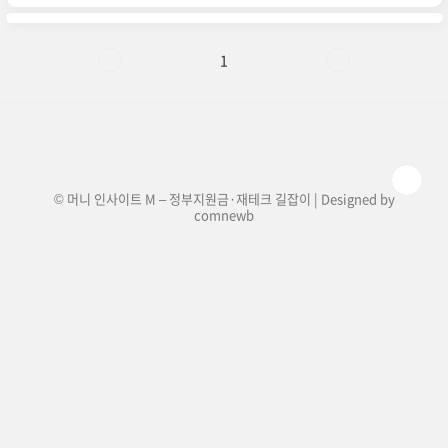
정리해 드리겠습니다. 근로장려금이란?근로장려
금(근로소득 Earned Income Tax Credit)은 일정
소득 이하의 근로자, 사업자(자영업 포함), 종교인
이 받을 수 있는 정부 지원금입니다. 정기 지급 외에
1
도, 반기 신청을 통해 상반기·하반기로 나누어 조
기 수령할 수 있는 제도가 운영되고 있습니다.2025
년 반기 신청 대상은?소득 요건: 단독 가구 기준 연
소득 2,200만 원 이하재산 요건: 가구원 전..
© 머니 인사이트 M – 정부지원금·재테크 길잡이 | Designed by
comnewb