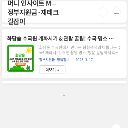
머니 인사이트 M –
본문 바로가기
정부지원금·재테크
길잡이
화담숲 수국원 개화시기 & 관람 꿀팁! 수국 명소 완벽 가이드
화담숲 수국원에서 만나는 형형색색의 아름다운 수
국! 개화시기, 추천 촬영 명소, 방문 꿀팁까지 화담
숲 수국을 100% 즐기는 방법을 확인하세요. 시간
정부지원금·정책정보
2025. 3. 17.
이 없으신 분들은 아래 버튼으로 확인하세요! 화담
숲 예매 바로가기!👉 ▼ 자세한 정보는 아래에서
더보기 ››
계속 이어집니다! ▼ 🌿 화담숲 수국원, 여름을 물
들이는 아름다운 꽃길여름이 되면 화담숲 수국원은
형형색색의 수국으로 가득 찹니다. 푸른 숲과 함께
어우러진 보라, 분홍, 파란빛의 몽글몽글한 수국들
은 한 폭의 그림 같은 풍경을 선사해요.✔ 화담숲 수
1
국 개화시기 & 절정 시기✔ 추천 촬영 명소 & 포토
존 BEST 3✔ 수국원 방문 시 유의할 점 & 꿀팁✔ 모
노레일을 타고 편하게 감상하는 방법📅 화담숲 수
국 개화시기 & 절정 시기 연도개화 시작절정 시기
2022..