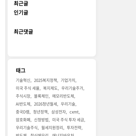
최근글
인기글
최근댓글
태그
기술혁신
2025복지정책
기업가치
미국 주식 세율
복지제도
우리기술주가
주식시장
블록체인
메모리반도체
AI반도체
2026청년월세
우리기술
중국D램
청년정책
삼성전자
cxmt
암호화폐
신청방법
미국 주식 투자 세금
우리기술주식
월세지원정리
투자전략
반도체
창신메모리
에너지바우처