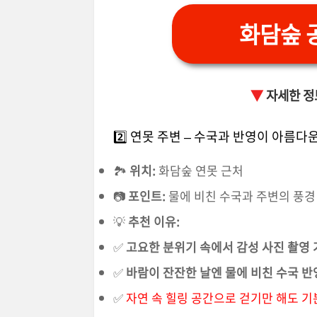
화담숲 
▼
자세한 정
2️⃣ 연못 주변 – 수국과 반영이 아름다
🏞
위치:
화담숲 연못 근처
📷
포인트:
물에 비친 수국과 주변의 풍경
💡
추천 이유:
✅
고요한 분위기 속에서 감성 사진 촬영
✅
바람이 잔잔한 날엔 물에 비친 수국 반
✅
자연 속 힐링 공간으로 걷기만 해도 기