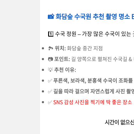
📸 화담숲 수국원 추천 촬영 명소 B
1️⃣ 수국 정원 – 가장 많은 수국이 있는
🏞
위치:
화담숲 중간 지점
📷
포인트:
길 양쪽으로 펼쳐진 수국길 &
💡
추천 이유:
✅
푸른색, 보라색, 분홍색 수국이 조화를
✅
길을 따라 걸으며 자연스럽게 사진 촬
✅
SNS 감성 사진을 찍기에 딱 좋은 장소
시간이 없으신