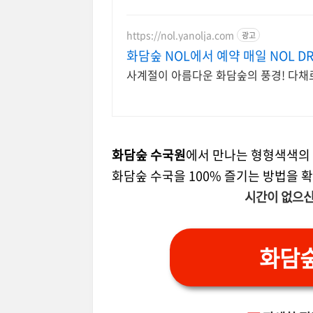
https://nol.yanolja.com
광고
화담숲 NOL에서 예약 매일 NOL DR
사계절이 아름다운 화담숲의 풍경! 다채
화담숲 수국원
에서 만나는 형형색색의 
화담숲 수국을 100% 즐기는 방법을 
시간이 없으신
화담숲