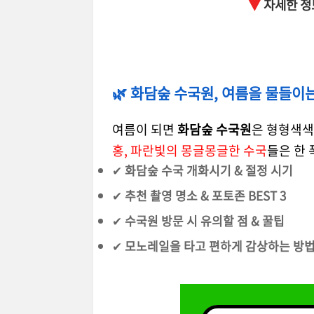
▼
자세한 정
🌿 화담숲 수국원, 여름을 물들이
여름이 되면
화담숲 수국원
은 형형색색
홍, 파란빛의 몽글몽글한 수국
들은 한 
✔
화담숲 수국 개화시기 & 절정 시기
✔
추천 촬영 명소 & 포토존 BEST 3
✔
수국원 방문 시 유의할 점 & 꿀팁
✔
모노레일을 타고 편하게 감상하는 방