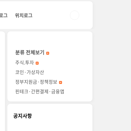
로그
위치로그
분류 전체보기
주식.투자
코인·가상자산
정부지원금·정책정보
핀테크·간편결제·금융앱
공지사항