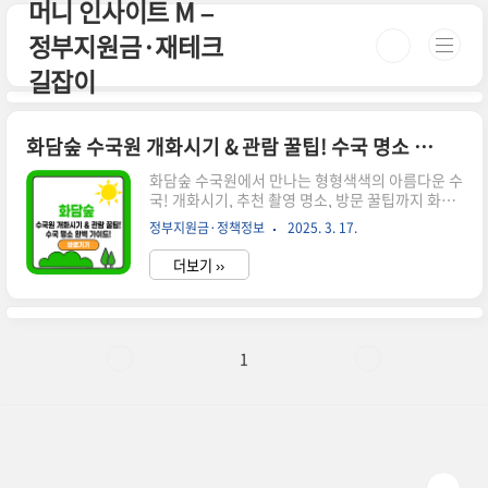
머니 인사이트 M –
본문 바로가기
정부지원금·재테크
길잡이
화담숲 수국원 개화시기 & 관람 꿀팁! 수국 명소 완벽 가이드
화담숲 수국원에서 만나는 형형색색의 아름다운 수
국! 개화시기, 추천 촬영 명소, 방문 꿀팁까지 화담
숲 수국을 100% 즐기는 방법을 확인하세요. 시간
정부지원금·정책정보
2025. 3. 17.
이 없으신 분들은 아래 버튼으로 확인하세요! 화담
숲 예매 바로가기!👉 ▼ 자세한 정보는 아래에서
더보기 ››
계속 이어집니다! ▼ 🌿 화담숲 수국원, 여름을 물
들이는 아름다운 꽃길여름이 되면 화담숲 수국원은
형형색색의 수국으로 가득 찹니다. 푸른 숲과 함께
어우러진 보라, 분홍, 파란빛의 몽글몽글한 수국들
은 한 폭의 그림 같은 풍경을 선사해요.✔ 화담숲 수
1
국 개화시기 & 절정 시기✔ 추천 촬영 명소 & 포토
존 BEST 3✔ 수국원 방문 시 유의할 점 & 꿀팁✔ 모
노레일을 타고 편하게 감상하는 방법📅 화담숲 수
국 개화시기 & 절정 시기 연도개화 시작절정 시기
2022..