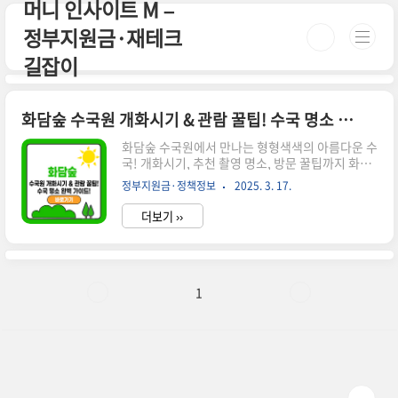
머니 인사이트 M –
본문 바로가기
정부지원금·재테크
길잡이
화담숲 수국원 개화시기 & 관람 꿀팁! 수국 명소 완벽 가이드
화담숲 수국원에서 만나는 형형색색의 아름다운 수
국! 개화시기, 추천 촬영 명소, 방문 꿀팁까지 화담
숲 수국을 100% 즐기는 방법을 확인하세요. 시간
정부지원금·정책정보
2025. 3. 17.
이 없으신 분들은 아래 버튼으로 확인하세요! 화담
숲 예매 바로가기!👉 ▼ 자세한 정보는 아래에서
더보기 ››
계속 이어집니다! ▼ 🌿 화담숲 수국원, 여름을 물
들이는 아름다운 꽃길여름이 되면 화담숲 수국원은
형형색색의 수국으로 가득 찹니다. 푸른 숲과 함께
어우러진 보라, 분홍, 파란빛의 몽글몽글한 수국들
은 한 폭의 그림 같은 풍경을 선사해요.✔ 화담숲 수
1
국 개화시기 & 절정 시기✔ 추천 촬영 명소 & 포토
존 BEST 3✔ 수국원 방문 시 유의할 점 & 꿀팁✔ 모
노레일을 타고 편하게 감상하는 방법📅 화담숲 수
국 개화시기 & 절정 시기 연도개화 시작절정 시기
2022..