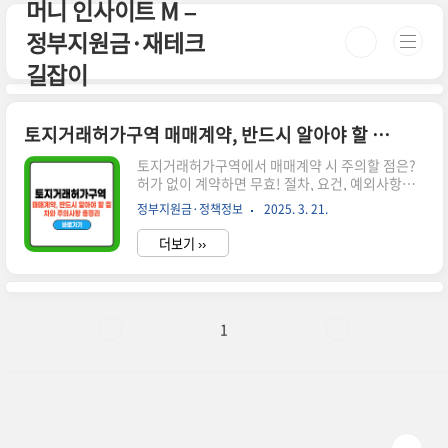
머니 인사이트 M –
본문 바로가기
정부지원금·재테크
길잡이
토지거래허가구역 매매계약, 반드시 알아야 할 절차와 주의사항 총정리
토지거래허가구역에서 매매계약 시 주의할 점은?
허가 없이 계약하면 무효! 절차, 요건, 예외사항까
지 한 번에 정리한 가이드입니다.시간이 없으신 분
정부지원금·정책정보
2025. 3. 21.
들은 아래 버튼으로 확인하세요! 서울 부동산 정보
광장👉 ▼ 자세한 정보는 아래에서 계속 이어집니
더보기 ››
다! ▼ 🏡 토지거래허가구역 매매계약이란?토지거
래허가구역은 부동산 투기 방지 및 시장 안정을 위
해 지정된 지역으로, 일정 면적 이상 토지를 거래할
때 반드시 관할 관청의 허가가 필요합니다.허가 없
이 계약을 체결하면 해당 계약은 무효가 되며, 과태
1
료 및 형사처벌 대상이 될 수 있습니다.✅ 토지거래
허가 대상 면적 기준 용도지역허가 대상 면적주거
지역60㎡ 초과상업지역150㎡ 초과공업지역200
㎡ 초과녹지지역100㎡ 초과해당 면적을 초과하면
반드시 허가를 받은 후 계약해야..