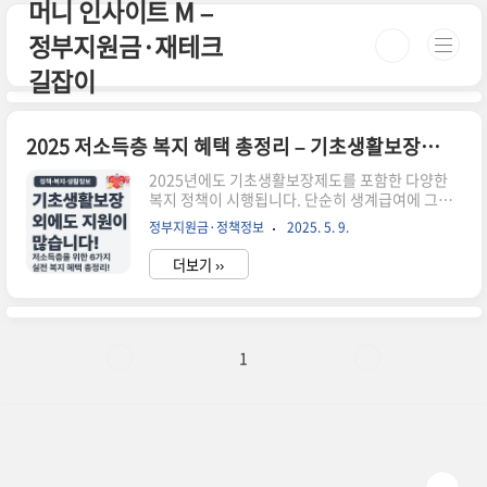
머니 인사이트 M –
본문 바로가기
정부지원금·재테크
길잡이
2025 저소득층 복지 혜택 총정리 – 기초생활보장 외 꼭 알아야 할 6가지
2025년에도 기초생활보장제도를 포함한 다양한
복지 정책이 시행됩니다. 단순히 생계급여에 그치
지 않고, 교육·주거·의료·에너지 등 다양한 분야
정부지원금·정책정보
2025. 5. 9.
에서 저소득층을 위한 맞춤형 혜택이 제공되고 있
습니다.✅ 주요 복지 혜택 6가지 요약기초생활보장
더보기 ››
제도 – 생계·주거·교육·의료급여 지원에너지 바
우처 – 전기·가스요금 지원청년내일저축계좌 – 저
소득 청년 자산형성 지원한부모 가족 지원 – 양육
비·주거비 보조긴급복지지원 – 실직·질병 등 위기
상황 시 생계비 지급지방자치단체 자체 복지 – 광
1
역별 생활비/교통비/의료비 지원📌 기초생활보장
4대 급여 요약급여종류주요내용생계급여기초생활
을 위한 현금 지원주거급여임차료 또는 주택 개보
수 지원교육급여초·중·고 학생 교복비, 학용품비
등의료급여진료비, 입원비, 약제비 지원📍 어디서
..