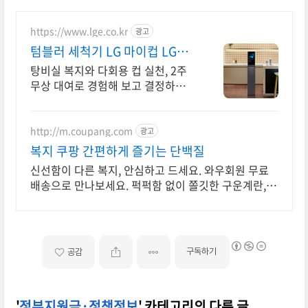
https://www.lge.co.kr
광고
텀블러 세척기 LG 마이컵 LG마
이컵 무상대여신청
탕비실 복지와 다회용 컵 실천, 2주
무상 대여로 경험해 보고 결정하세
요!
http://m.coupang.com
광고
복지 쿠팡 간편하게 즐기는 단백질
신선함이 다른 복지, 안심하고 드세요. 와우회원 무료
배송으로 만나보세요. 퍽퍽함 없이 쫄깃한 구운계란,
와우회원은 30일 내 무료반품으로!
구독하기
공감
'
정부지원금·정책정보
' 카테고리의 다른 글