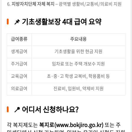
지방자치단체 자체 복지
– 광역별 생활비/교통비/의료비 지원
📌 기초생활보장 4대 급여 요약
급여종류
주요내용
생계급여
기초생활을 위한 현금 지원
주거급여
임차료 또는 주택 개보수 지원
교육급여
초·중·고 학생 교복비, 학용품비 등
의료급여
진료비, 입원비, 약제비 지원
📍 어디서 신청하나요?
각 복지제도는
복지로(www.bokjiro.go.kr)
또는 주