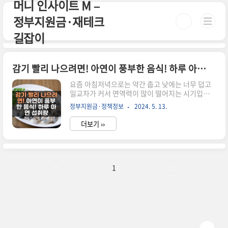
머니 인사이트 M –
본문 바로가기
정부지원금·재테크
길잡이
감기 빨리 나으려면! 아연이 풍부한 음식! 하루 아연 섭취량
요즘 아침저녁으로는 약간 춥고 낮에는 너무 덥고
일교차가 커서 면역력이 많이 떨어지는 시기입니
다. 이로 인해 콧물 재채기 두통등 감기기운이 있는
정부지원금·정책정보
2024. 5. 13.
데요. 이럴 때 아연이 풍부한 음식을 섭취하게 되면
감기에 많은 도움이 됩니다. 감기에 걸리더라도 빨
더보기 ››
리 회복한다는 연구 결과도 있습니다. 감기 빨리 나
으려면! 감기를 빨리 나아지게 하려면 몇 가지 방법
이 있습니다 1. 충분한 휴식충분한 휴식을 취하세
요. 몸이 휴식을 취하면 면역 체계가 강화되고, 신
체가 감기 바이러스와 싸울 수 있는 에너지를 얻을
1
수 있습니다. 2. 수분 섭취물이나 차 등을 통해 수분
을 충분히 섭취하세요. 수분은 감기 증상을 완화하
고 분비물을 희석시켜 도움을 줍니다. 3. 풍부한 영
양소 섭취식사에 신선한 과일과 채소를 포함하여
영양소가 풍부한..