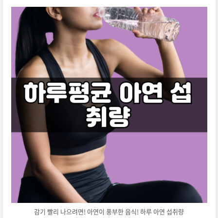
감기 빨리 나으려면! 아연이 풍부한 음식! 하루 아연 섭취량