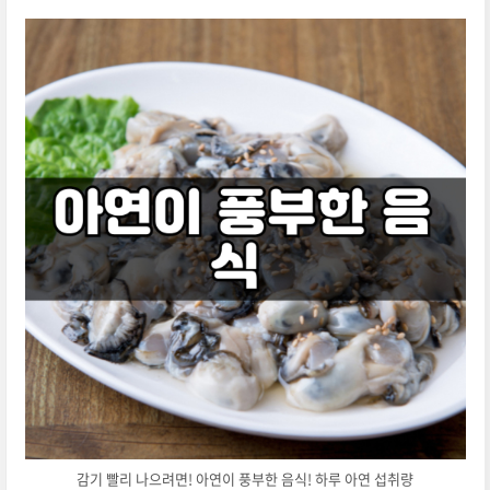
감기 빨리 나으려면! 아연이 풍부한 음식! 하루 아연 섭취량