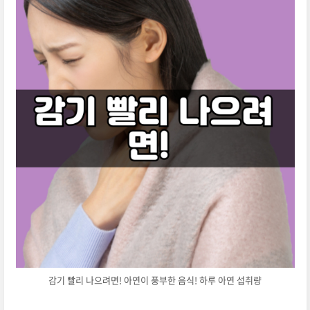
감기 빨리 나으려면! 아연이 풍부한 음식! 하루 아연 섭취량