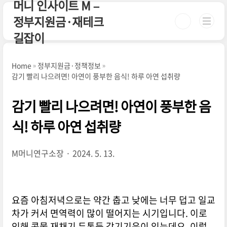
머니 인사이트 M –
본문 바로가기
정부지원금·재테크
길잡이
Home
정부지원금·정책정보
감기 빨리 나으려면! 아연이 풍부한 음식! 하루 아연 섭취량
감기 빨리 나으려면! 아연이 풍부한 음
식! 하루 아연 섭취량
M머니연구소장
2024. 5. 13.
요즘 아침저녁으로는 약간 춥고 낮에는 너무 덥고 일교
차가 커서 면역력이 많이 떨어지는 시기입니다. 이로
인해 콧물 재채기 두통등 감기기운이 있는데요. 이럴