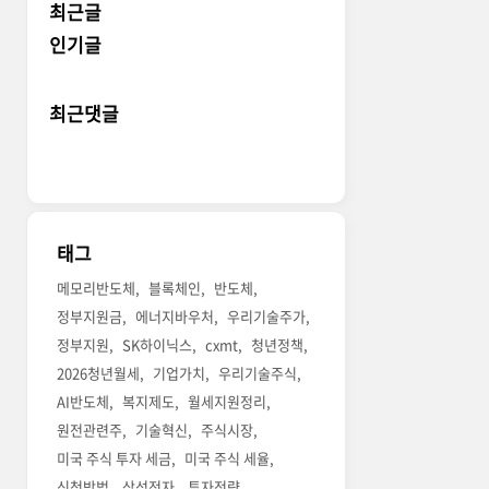
최근글
인기글
최근댓글
태그
메모리반도체
블록체인
반도체
정부지원금
에너지바우처
우리기술주가
정부지원
SK하이닉스
cxmt
청년정책
2026청년월세
기업가치
우리기술주식
AI반도체
복지제도
월세지원정리
원전관련주
기술혁신
주식시장
미국 주식 투자 세금
미국 주식 세율
신청방법
삼성전자
투자전략